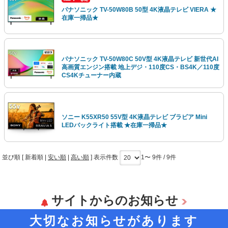
パナソニック TV-50W80B 50型 4K液晶テレビ VIERA ★
在庫一掃品★
パナソニック TV-50W80C 50V型 4K液晶テレビ 新世代AI
高画質エンジン搭載 地上デジ・110度CS・BS4K／110度
CS4Kチューナー内蔵
ソニー K55XR50 55V型 4K液晶テレビ ブラビア Mini
LEDバックライト搭載 ★在庫一掃品★
並び順 [
新着順
|
安い順
|
高い順
] 表示件数
1〜 9件 / 9件
サイトからのお知らせ
大切なお知らせがあります