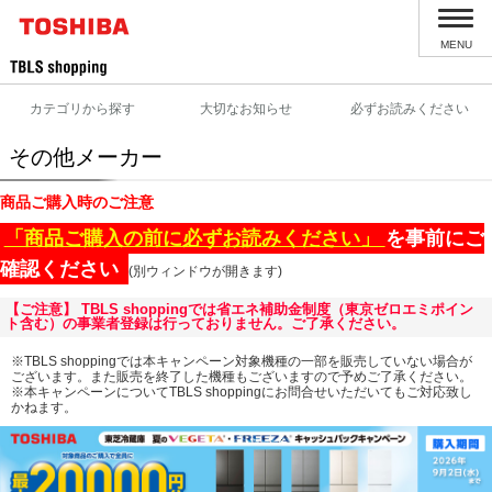
MENU
カテゴリから探す
大切なお知らせ
必ずお読みください
その他メーカー
商品ご購入時のご注意
「商品ご購入の前に必ずお読みください」
を事前にご
確認ください
(別ウィンドウが開きます)
【ご注意】 TBLS shoppingでは省エネ補助金制度（東京ゼロエミポイン
ト含む）の事業者登録は行っておりません。ご了承ください。
※TBLS shoppingでは本キャンペーン対象機種の一部を販売していない場合が
ございます。また販売を終了した機種もございますので予めご了承ください。
※本キャンペーンについてTBLS shoppingにお問合せいただいてもご対応致し
かねます。