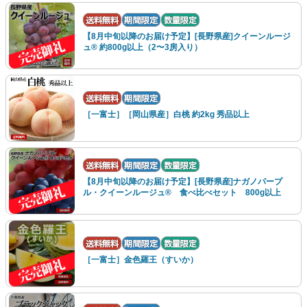
【8月中旬以降のお届け予定】[長野県産]クイーンルージ
ュ® 約800g以上（2〜3房入り）
［一富士］［岡山県産］白桃 約2kg 秀品以上
【8月中旬以降のお届け予定】[長野県産]ナガノパープ
ル・クイーンルージュ® 食べ比べセット 800g以上
［一富士］金色羅王（すいか）