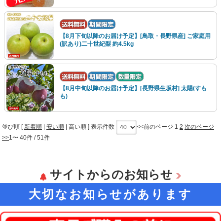
【8月下旬以降のお届け予定】[鳥取・長野県産] ご家庭用
(訳あり)二十世紀梨 約4.5kg
【8月中旬以降のお届け予定】[長野県生坂村] 太陽(すも
も)
並び順 [
新着順
|
安い順
|
高い順
] 表示件数
<<前のページ
1
2
次のページ
>>
1〜 40件 / 51件
サイトからのお知らせ
大切なお知らせがあります