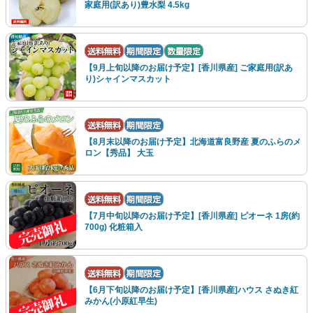
家庭用(訳あり)豊水梨 4.5kg
【9月上旬以降のお届け予定】[香川県産] ご家庭用(訳あ
り)シャインマスカット
【8月末以降のお届け予定】北海道富良野産 夏のふらのメ
ロン【秀品】 大玉
【7月中旬以降のお届け予定】[香川県産] ピオーネ 1房(約
700g) 化粧箱入
【6月下旬以降のお届け予定】[香川県産]ハウス さぬき紅
みかん(小原紅早生)