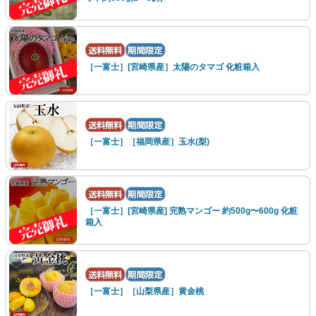
［一富士］[宮崎県産］太陽のタマゴ 化粧箱入
［一富士］［福岡県産］玉水(梨)
［一富士］[宮崎県産] 完熟マンゴー 約500g〜600g 化粧
箱入
［一富士］［山梨県産］黄金桃