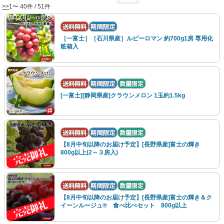
>>
1〜 40件 / 51件
［一富士］［石川県産］ルビーロマン 約700g1房 専用化
粧箱入
[一富士][静岡県産]クラウンメロン 1玉約1.5kg
【8月中旬以降のお届け予定】[長野県産]富士の輝き
800g以上(2～３房入)
【8月中旬以降のお届け予定】[長野県産]富士の輝き＆ク
イーンルージュ® 食べ比べセット 800g以上