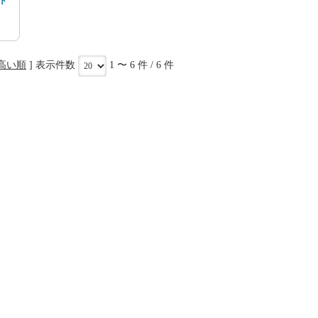
ト
高い順
] 表示件数
1 〜 6 件 / 6 件