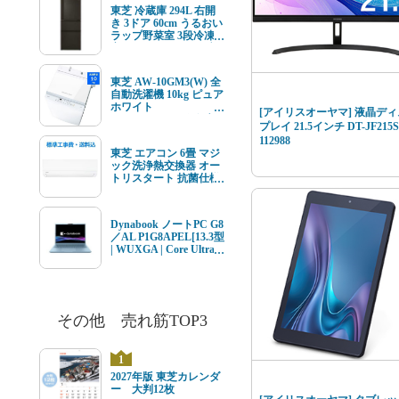
ルチューナー内蔵
東芝 冷蔵庫 294L 右開
き 3ドア 60cm うるおい
ラップ野菜室 3段冷凍
室 GR-Y29SC(KZ) ブラ
ック系★在庫一掃品★
東芝 AW-10GM3(W) 全
自動洗濯機 10kg ピュア
ホワイト
[アイリスオーヤマ] 液晶ディ
AW10GM3(W) ★在庫
プレイ 21.5インチ DT-JF215S
一掃品★
112988
東芝 エアコン 6畳 マジ
ック洗浄熱交換器 オー
トリスタート 抗菌仕様
エアフィルター V-Mシ
リーズ RAS-V221M(W)
ホワイト系 2026年モデ
Dynabook ノートPC G8
ル 標準工事費込 単相
／AL P1G8APEL[13.3型
100V 15Aタイプ
| WUXGA | Core Ultra 7
| 16GB | 512GB |
Windows11 | Office オプ
付 | セレストブルー]
その他 売れ筋TOP3
1
2027年版 東芝カレンダ
ー 大判12枚