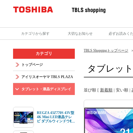
カテゴリから探す
大切なお知らせ
必ずお読みく
TBLS Shoppingトップページ
カテゴリ
トップページ
タブレット
アイリスオーヤマ TBLS PLAZA
タブレット・液晶ディスプレイ
並び順 [
新着順
|
安い順
|
REGZA 43Z770S 43V型
4K Mini LED液晶テレ
ビ ダブルウィンドウ機
能 4K衛星放送 地上デ
ジ BS･110度CSデジタ