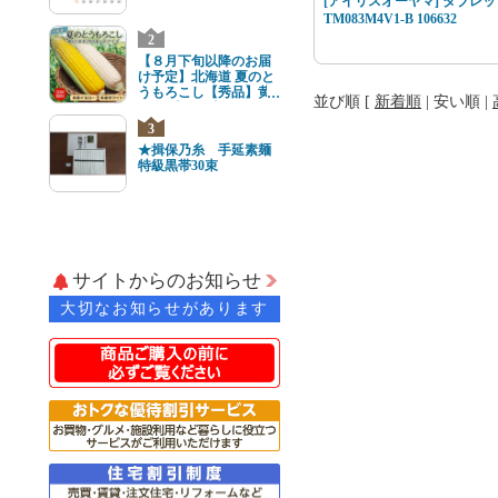
[アイリスオーヤマ] タブレッ
TM083M4V1-B 106632
2
【８月下旬以降のお届
け予定】北海道 夏のと
うもろこし【秀品】黄
並び順 [
新着順
|
安い順
|
と白8本(各4本) 2Lサイ
ズ
3
★揖保乃糸 手延素麺
特級黒帯30束
サイトからのお知らせ
大切なお知らせがあります