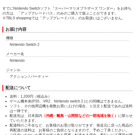
すでにNintendo Switchソフト『スーパーマリオブラザーズ ワンダー』をお持ち
の方は、「アップグレードパス」のみのご購入で遊ぶことができます。
※TBLS shoppingでは「アップグレードパス」のお取扱いはございません。
お届け内容
機種
Nintendo Switch 2
メーカー名
Nintendo
ジャンル
アクション / パーティー
配送について
送料：1,200円（税込み）
ゲーム機本体(PS5、VR2、Nintendo switch 2 )との同梱はできません。
ソフト、その他周辺機を複数お買い上げの場合、１注文１配送であれば送料
は一律です。
配送先は、日本国内
（沖縄・離島・山間部などの一部地域を除く）
に限らせ
ていただきます。
配達時のご不在など、お客様のお受け取りができず、発送元に戻った商品の
再配達の送料は、お客様のご負担となりますので、予めご了承ください。
ご注文いただいた商品の送り先を変更・転送する場合、着払いにて運賃が発