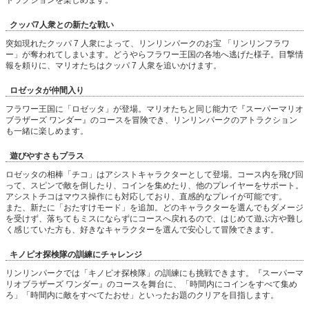
クッパ7人衆との新たな戦い
突如現れたクッパ 7 人衆によって、リンリンパークのお宝 「リンリンフラワ
ー」が奪われてしまいます。どうやらフラワー王国の各地へ逃げた様子。目撃情
報を頼りに、マリオたちはクッパ 7 人衆を追いかけます。
ロゼッタが仲間入り
フラワー王国に「ロゼッタ」が登場。マリオたちと同じ能力で『スーパーマリオ
ブラザーズ ワンダー』のコースを冒険でき、リンリンパークのアトラクション
も一緒に楽しめます。
遊びやすさもプラス
ロゼッタの相棒「チコ」はアシストキャラクターとして登場。コース内を飛び回
って、スピンで敵を倒したり、コインを集めたり、他のプレイヤーをサポート。
アシストチコはマウス操作にも対応しており、直感的なプレイが可能です。
また、新たに「おたすけモード」を追加。どのキャラクターを選んでもダメージ
を受けず、落ちてもミスにならずにコースへ戻れるので、はじめて遊ぶ方や難し
く感じていた方も、好きなキャラクターを選んで安心して冒険できます。
キノピオ探検隊の訓練にチャレンジ
リンリンパークでは「キノピオ探検隊」の訓練にも挑戦できます。『スーパーマ
リオブラザーズ ワンダー』のコースを舞台に、「時間内にコインをすべて集め
ろ」「時間内に敵をすべてたおせ」といったお題のクリアを目指します。