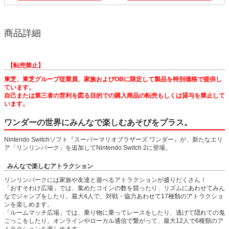
商品詳細
【転売禁止】
東芝、東芝グループ従業員、家族およびOBに限定して製品を特別価格で提供し
ています。
自己または第三者の営利を図る目的での購入商品の転売もしくは貸与を禁止して
います。
ワンダーの世界にみんなで楽しむあそびをプラス。
Nintendo Switchソフト『スーパーマリオブラザーズ ワンダー』が、新たなエリ
ア「リンリンパーク」を追加してNintendo Switch 2に登場。
みんなで楽しむアトラクション
リンリンパークには家族や友達と遊べるアトラクションが盛りだくさん！
「おすそわけ広場」では、集めたコインの数を競ったり、リズムにあわせてみん
なでジャンプをしたり。最大4人で、対戦・協力あわせて17種類のアトラクショ
ンを楽しめます。
「ルームマッチ広場」では、乗り物に乗ってレースをしたり、逃げて隠れての鬼
ごっこをしたり。オンラインやローカル通信で繋がって、最大12人で6種類のア
トラクションを楽しめます。