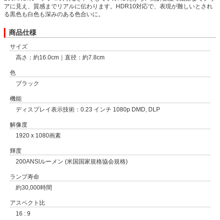
アに見え、質感までリアルに伝わります。HDR10対応で、表現が難しいとされ
る黒色も白色も深みのある色合いに。
商品仕様
サイズ
高さ：約16.0cm｜直径：約7.8cm
色
ブラック
機能
ディスプレイ表示技術：0.23 インチ 1080p DMD, DLP
解像度
1920 x 1080画素
輝度
200ANSIルーメン (米国国家規格協会規格)
ランプ寿命
約30,000時間
アスペクト比
16 : 9