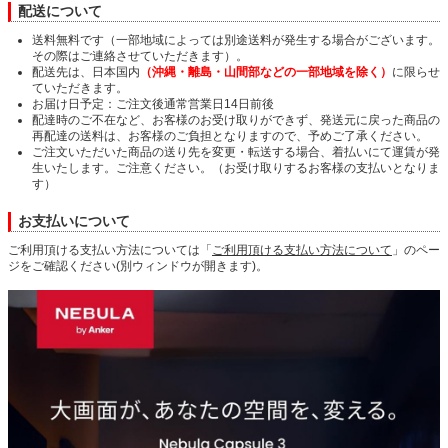
配送について
送料無料です（一部地域によっては別途送料が発生する場合がございます。
その際はご連絡させていただきます）。
配送先は、日本国内
（沖縄・離島・山間部などの一部地域を除く）
に限らせ
ていただきます。
お届け日予定：ご注文後通常営業日14日前後
配達時のご不在など、お客様のお受け取りができず、発送元に戻った商品の
再配達の送料は、お客様のご負担となりますので、予めご了承ください。
ご注文いただいた商品の送り先を変更・転送する場合、着払いにて運賃が発
生いたします。ご注意ください。（お受け取りするお客様の支払いとなりま
す）
お支払いについて
ご利用頂ける支払い方法については「
ご利用頂ける支払い方法について
」のペー
ジをご確認ください(別ウィンドウが開きます)。