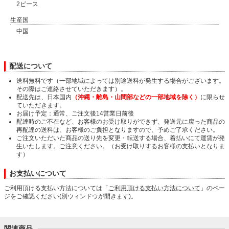
2ピース
生産国
中国
配送について
送料無料です（一部地域によっては別途送料が発生する場合がございます。
その際はご連絡させていただきます）。
配送先は、日本国内
（沖縄・離島・山間部などの一部地域を除く）
に限らせ
ていただきます。
お届け予定：通常、ご注文後14営業日前後
配達時のご不在など、お客様のお受け取りができず、発送元に戻った商品の
再配達の送料は、お客様のご負担となりますので、予めご了承ください。
ご注文いただいた商品の送り先を変更・転送する場合、着払いにて運賃が発
生いたします。ご注意ください。（お受け取りするお客様の支払いとなりま
す）
お支払いについて
ご利用頂ける支払い方法については「
ご利用頂ける支払い方法について
」のペー
ジをご確認ください(別ウィンドウが開きます)。
関連商品