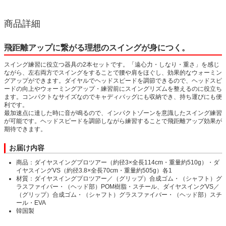
商品詳細
飛距離アップに繋がる理想のスイングが身につく。
スイング練習に役立つ器具の2本セットです。「遠心力・しなり・重さ」を感じ
ながら、左右両方でスイングをすることで腰や肩をほぐし、効果的なウォーミン
グアップができます。ダイヤルでヘッドスピードを調節できるので、ヘッドスピ
ードの向上やウォーミングアップ・練習前にスイングリズムを整えるのに役立ち
ます。コンパクトなサイズなのでキャディバッグにも収納でき、持ち運びにも便
利です。
最加速点に達した時に音が鳴るので、インパクトゾーンを意識したスイング練習
が可能です。ヘッドスピードを調節しながら練習することで飛距離アップ効果が
期待できます。
お届け内容
商品：ダイヤスイングプロツアー（約径3×全長114cm・重量約510g）・ダ
イヤスイングVS（約径3.8×全長70cm・重量約505g）各1
材質：ダイヤスイングプロツアー／（グリップ）合成ゴム・（シャフト）グ
ラスファイバー・（ヘッド部）POM樹脂・スチール、ダイヤスイングVS／
（グリップ）合成ゴム・（シャフト）グラスファイバー・（ヘッド部）スチ
ール・EVA
韓国製