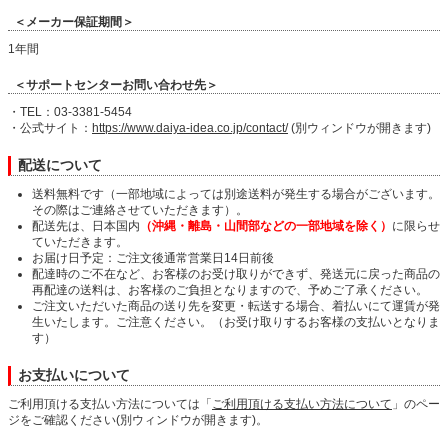
＜メーカー保証期間＞
1年間
＜サポートセンターお問い合わせ先＞
・TEL：03-3381-5454
・公式サイト：
https://www.daiya-idea.co.jp/contact/
(別ウィンドウが開きます)
配送について
送料無料です（一部地域によっては別途送料が発生する場合がございます。
その際はご連絡させていただきます）。
配送先は、日本国内
（沖縄・離島・山間部などの一部地域を除く）
に限らせ
ていただきます。
お届け日予定：ご注文後通常営業日14日前後
配達時のご不在など、お客様のお受け取りができず、発送元に戻った商品の
再配達の送料は、お客様のご負担となりますので、予めご了承ください。
ご注文いただいた商品の送り先を変更・転送する場合、着払いにて運賃が発
生いたします。ご注意ください。（お受け取りするお客様の支払いとなりま
す）
お支払いについて
ご利用頂ける支払い方法については「
ご利用頂ける支払い方法について
」のペー
ジをご確認ください(別ウィンドウが開きます)。