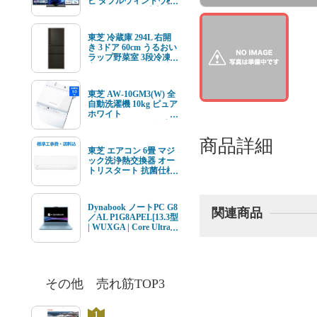
ビ ダブルウィンドウ機
能 4K衛星放送 地上デ
ジ BS･110度CSデジタ
ルチューナー内蔵
東芝 冷蔵庫 294L 右開
き 3ドア 60cm うるおい
ラップ野菜室 3段冷凍
室 GR-Y29SC(KZ) ブラ
ック系★在庫一掃品★
東芝 AW-10GM3(W) 全
自動洗濯機 10kg ピュア
ホワイト
AW10GM3(W) ★在庫
一掃品★
商品詳細
東芝 エアコン 6畳 マジ
ック洗浄熱交換器 オー
トリスタート 抗菌仕様
エアフィルター V-Mシ
リーズ RAS-V221M(W)
ホワイト系 2026年モデ
Dynabook ノートPC G8
ル 標準工事費込 単相
関連商品
／AL P1G8APEL[13.3型
100V 15Aタイプ
| WUXGA | Core Ultra 7
| 16GB | 512GB |
Windows11 | Office オプ
付 | セレストブルー]
その他 売れ筋TOP3
1