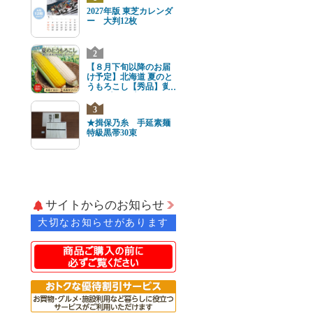
2027年版 東芝カレンダ
ー 大判12枚
2
【８月下旬以降のお届
け予定】北海道 夏のと
うもろこし【秀品】黄
と白8本(各4本) 2Lサイ
ズ
3
★揖保乃糸 手延素麺
特級黒帯30束
サイトからのお知らせ
大切なお知らせがあります