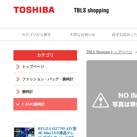
カテゴリから探す
大切なお知らせ
必ずお読みく
TBLS Shoppingトップページ
カテゴリ
トップページ
ファッション・バッグ・腕時計
腕時計
CASIO腕時計
REGZA 43Z770S 43V型
4K Mini LED液晶テレ