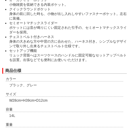
小物雑貨を収納できる内装ポケット。
クイックラウンドポケット
身体の前に回した時も、小物が出し入れしやすいファスナーポケット。左右
に装備。
セミオートマチックスライダー
ポケットには音が鳴りにくい固定された引手の、セミオートマチックスライ
ダーを採用。
チェストベルト付きハーネス
身体の大きめな方や中背の方に合わせた、ハーネス付き。シンプルなデザイ
ンで取り外し出来るチェストベルト仕様です。
セットアップ機能
リュック背面へはスーツケースのハンドルに固定可能なセットアップベルト
を設置。出張などでも便利にお使いいただけます。
商品仕様
カラー
ブラック、グレー
サイズ
W28cm×H39cm×D12cm
容量
14L
重量