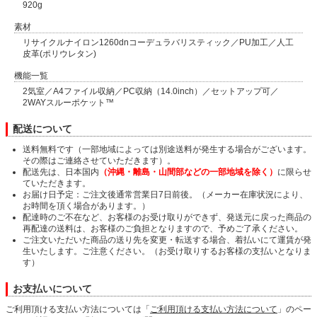
920g
素材
リサイクルナイロン1260dnコーデュラバリスティック／PU加工／人工
皮革(ポリウレタン)
機能一覧
2気室／A4ファイル収納／PC収納（14.0inch）／セットアップ可／
2WAYスルーポケット™
配送について
送料無料です（一部地域によっては別途送料が発生する場合がございます。
その際はご連絡させていただきます）。
配送先は、日本国内
（沖縄・離島・山間部などの一部地域を除く）
に限らせ
ていただきます。
お届け日予定：ご注文後通常営業日7日前後。（メーカー在庫状況により、
お時間を頂く場合があります。）
配達時のご不在など、お客様のお受け取りができず、発送元に戻った商品の
再配達の送料は、お客様のご負担となりますので、予めご了承ください。
ご注文いただいた商品の送り先を変更・転送する場合、着払いにて運賃が発
生いたします。ご注意ください。（お受け取りするお客様の支払いとなりま
す）
お支払いについて
ご利用頂ける支払い方法については「
ご利用頂ける支払い方法について
」のペー