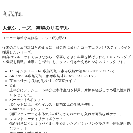
商品詳細
人気シリーズ、待望のリモデル
メーカー希望小売価格 29,700円(税込)
従来のスリム設計はそのままに、耐久性に優れたコーデュラ バリスティック®を
採用したシリーズ。
細身のシルエットでありながら、必要なときに容量を拡げられるエキスパンダブ
ル機能を搭載。通勤にも出張にも、タフに付き合えるビジネスリュックです。
14.0インチノートPC収納可能（参考収納寸法 W36×H25×D2.7㎝）
A4ファイル収納可能（参考収納寸法 W31.3×H23.1㎝）
荷物の仕分け収納がしやすい2気室タイプ
背面
上半分にメッシュ、下半分は本体生地を採用。摩擦を軽減しつつ通気性も両
立させました。
バーテクト®ポケット
ポケットには、抗ウイルス・抗菌加工の生地を使用。
2WAYスルーポケット™
側面ファスナーと本体気室の双方から物の出し入れが可能なポケット。
フロントユーティリティポケット
傷が付きにくいようパイル生地を用いたメガネやサングラス等小物収納可能
なポケット。
オーガナイザーポケット