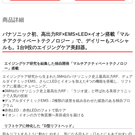
商品詳細
パナソニック初、高出力RF×EMS×LED×イオン搭載「マル
チアクティベートテクノロジー 」で、デイリーもスペシャ
ルも。1台9役のエイジングケア美顔器。
エイジングケア研究を結集した独自開発「マルチアクティベートテクノロジ
ー」搭載
エイジングケア研究から生まれた3MHzのパナソニック史上最高出力RF、デュア
ルダイナミックEMS、さらにLEDとイオンを加えた4つの機能を搭載し、リフト
ケアに最適にチューニング。
■3MHzのパナソニック史上最高出力RF：「ラジオ波」と呼ばれる美容クリニッ
クで人気の技術
■デュアルダイナミックEMS：2種類の波形を組み合わせた緩急のある独自プロ
グラム
■赤色LED：赤色LEDのフォトで肌ケア
■イオン：イオンの力で角質層へ美容成分を届ける
リフトケアに特化した「D型リフトヘッド」
肌をリフトするように動かしやすく、気になる目もと・口もとにもあてやすいD