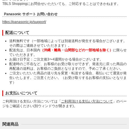
TBLS Shoppingにお問合せいただいても、ご対応することはできかねます。
Panasonic サポート お問い合わせ
https://panasonic.jp/support/
配送について
送料無料です（一部地域によっては別途送料が発生する場合がございます。
その際はご連絡させていただきます）。
配送先は、日本国内
（沖縄・離島・山間部などの一部地域を除く）
に限らせ
ていただきます。
お届け日予定：ご注文後3〜4週間かかる場合がございます。
配達時のご不在など、お客様のお受け取りができず、発送元に戻った商品の
再配達の送料は、お客様のご負担となりますので、予めご了承ください。
ご注文いただいた商品の送り先を変更・転送する場合、着払いにて運賃が発
生いたします。ご注意ください。（お受け取りするお客様の支払いとなりま
す）
お支払いについて
ご利用頂ける支払い方法については「
ご利用頂ける支払い方法について
」のペー
ジをご確認ください(別ウィンドウが開きます)。
関連商品