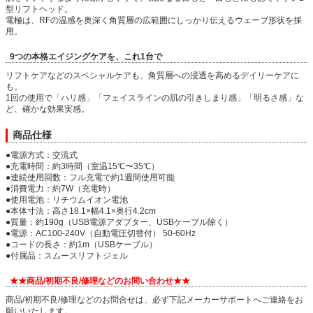
型リフトヘッド。
電極は、RFの温感を奥深く角質層の広範囲にしっかり伝えるウェーブ形状を採
用。
9つの本格エイジングケアを、これ1台で
リフトケアなどのスペシャルケアも、角質層への浸透を高めるデイリーケアに
も。
1回の使用で「ハリ感」「フェイスラインの肌の引きしまり感」「明るさ感」な
ど、確かな効果実感。
商品仕様
●電源方式：交流式
●充電時間：約3時間（室温15℃〜35℃）
●連続使用回数：フル充電で約1週間使用可能
●消費電力：約7W（充電時）
●使用電池：リチウムイオン電池
●本体寸法：高さ18.1×幅4.1×奥行4.2cm
●質量：約190g（USB電源アダプター、USBケーブル除く）
●電源：AC100-240V（自動電圧切替付） 50-60Hz
●コードの長さ：約1m（USBケーブル）
●付属品：スムースリフトジェル
★★商品/初期不良/修理などのお問い合わせ★★
商品/初期不良/修理などのお問合せは、必ず下記メーカーサポートへご連絡をお
願いいたします。