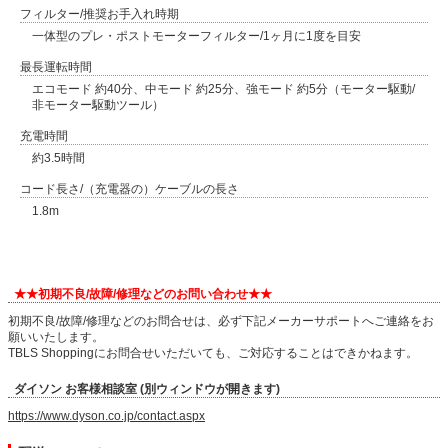
フィルター/推奨お手入れ時期
一体型のプレ・ポストモーターフィルター/1ヶ月に1度を目安
最長運転時間
エコモード 約40分、中モード 約25分、強モード 約5分（モーター駆動/
非モーター駆動ツール）
充電時間
約3.5時間
コード長さ/（充電器の）ケーブルの長さ
1.8m
★★初期不良/故障/修理などのお問い合わせ★★
初期不良/故障/修理などのお問合せは、必ず下記メーカーサポートへご連絡をお
願いいたします。
TBLS Shoppingにお問合せいただいても、ご対応することはできかねます。
ダイソン お客様相談室 (別ウィンドウが開きます)
https://www.dyson.co.jp/contact.aspx