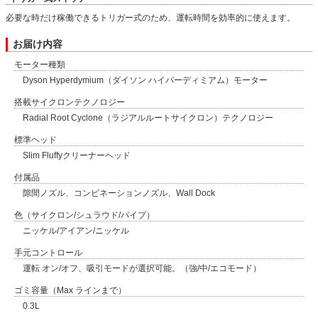
必要な時だけ稼働できるトリガー式のため、運転時間を効率的に使えます。
お届け内容
モーター種類
Dyson Hyperdymium（ダイソン ハイパーディミアム）モーター
搭載サイクロンテクノロジー
Radial Root Cyclone（ラジアルルートサイクロン）テクノロジー
標準ヘッド
Slim Fluffyクリーナーヘッド
付属品
隙間ノズル、コンビネーションノズル、Wall Dock
色（サイクロン/シュラウド/パイプ）
ニッケル/アイアン/ニッケル
手元コントロール
運転 オン/オフ、吸引モードが選択可能。（強/中/エコモード）
ゴミ容量（Max ラインまで）
0.3L