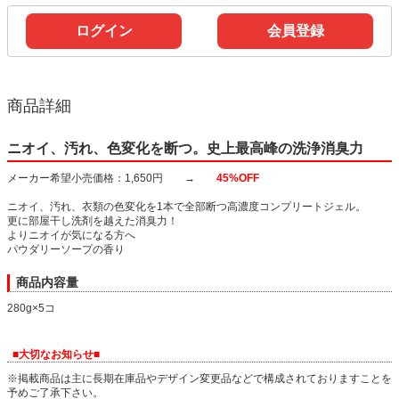
ログイン
会員登録
商品詳細
ニオイ、汚れ、色変化を断つ。史上最高峰の洗浄消臭力
メーカー希望小売価格：1,650円 →
45%OFF
ニオイ、汚れ、衣類の色変化を1本で全部断つ高濃度コンプリートジェル。
更に部屋干し洗剤を越えた消臭力！
よりニオイが気になる方へ
パウダリーソープの香り
商品内容量
280g×5コ
■大切なお知らせ■
※掲載商品は主に長期在庫品やデザイン変更品などで構成されておりますことを
予めご了承下さい。