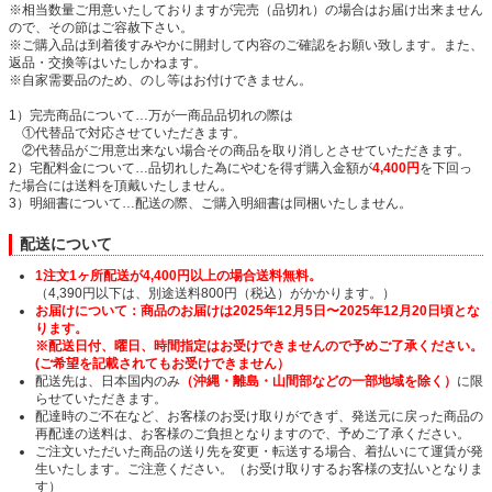
※相当数量ご用意いたしておりますが完売（品切れ）の場合はお届け出来ません
ので、その節はご容赦下さい。
※ご購入品は到着後すみやかに開封して内容のご確認をお願い致します。また、
返品・交換等はいたしかねます。
※自家需要品のため、のし等はお付けできません。
1）完売商品について…万が一商品品切れの際は
①代替品で対応させていただきます。
②代替品がご用意出来ない場合その商品を取り消しとさせていただきます。
2）宅配料金について…品切れした為にやむを得ず購入金額が
4,400円
を下回っ
た場合には送料を頂戴いたしません。
3）明細書について…配送の際、ご購入明細書は同梱いたしません。
配送について
1注文1ヶ所配送が4,400円以上の場合送料無料。
（4,390円以下は、別途送料800円（税込）がかかります。）
お届けについて：商品のお届けは2025年12月5日〜2025年12月20日頃とな
ります。
※配送日付、曜日、時間指定はお受けできませんので予めご了承ください。
(ご希望を記載されてもお受けできません）
配送先は、日本国内のみ
（沖縄・離島・山間部などの一部地域を除く）
に限
らせていただきます。
配達時のご不在など、お客様のお受け取りができず、発送元に戻った商品の
再配達の送料は、お客様のご負担となりますので、予めご了承ください。
ご注文いただいた商品の送り先を変更・転送する場合、着払いにて運賃が発
生いたします。ご注意ください。（お受け取りするお客様の支払いとなりま
す）