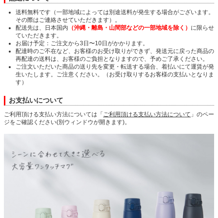
送料無料です（一部地域によっては別途送料が発生する場合がございます。
その際はご連絡させていただきます）。
配送先は、日本国内
（沖縄・離島・山間部などの一部地域を除く）
に限らせ
ていただきます。
お届け予定：ご注文から3日〜10日がかかります。
配達時のご不在など、お客様のお受け取りができず、発送元に戻った商品の
再配達の送料は、お客様のご負担となりますので、予めご了承ください。
ご注文いただいた商品の送り先を変更・転送する場合、着払いにて運賃が発
生いたします。ご注意ください。（お受け取りするお客様の支払いとなりま
す）
お支払いについて
ご利用頂ける支払い方法については「
ご利用頂ける支払い方法について
」のペー
ジをご確認ください(別ウィンドウが開きます)。