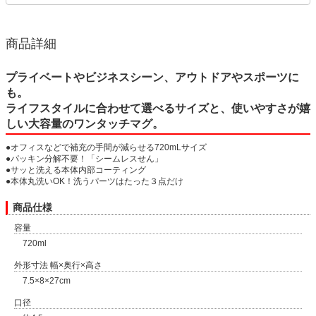
商品詳細
プライベートやビジネスシーン、アウトドアやスポーツに
も。
ライフスタイルに合わせて選べるサイズと、使いやすさが嬉
しい大容量のワンタッチマグ。
●オフィスなどで補充の手間が減らせる720mLサイズ
●パッキン分解不要！「シームレスせん」
●サッと洗える本体内部コーティング
●本体丸洗いOK！洗うパーツはたった３点だけ
商品仕様
容量
720ml
外形寸法 幅×奥行×高さ
7.5×8×27cm
口径