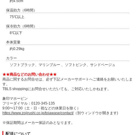
約4.5cm
保温効力（6時間）
75℃以上
保冷効力（6時間）
8℃以下
本体質量
約0.29kg
カラー
ソフトブラック、マリンブルー 、ソフトピンク、サンドベージュ
★★商品などのお問い合わせ★★
商品に関するお問合せは、必ず下記メーカーサポートへご連絡をお願いいたしま
す。
TBLS shoppingにお問合せいただいても、ご対応いたしかねます。
象印マホービン
フリーダイヤル：0120-345-135
9:00〜17:00（土・日・祝などの休業日を除く）
https://www.zojirushi.co.jp/toiawase/contact/
（別ウィンドウが開きます)
※保証期間はメーカー保証のみとなります。
配送について