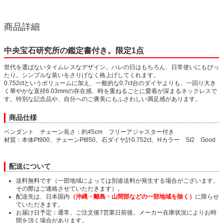
商品詳細
中央宝石研究所の鑑定書付き。限定1点
世代を選ばないタイムレスなデザイン。ハレの日はもちろん、日常使いにもぴっ
たり。シンプルな装いをさりげなく格上げしてくれます。
0.752ctというボリュームに加え、一般的な0.7ct台のダイヤよりも、一回り大き
く華やかな直径6.03mmの存在感、時を重ねるごとに愛着が深まるネックレスで
す。特別な記念品や、自分へのご褒美にもふさわしい満足感があります。
商品仕様
ペンダント チェーン長さ：約45cm フリーアジャスター付き
材質：本体Pt900、チェーンPt850、石ダイヤ計0.752ct、Hカラー SI2 Good
配送について
送料無料です（一部地域によっては別途送料が発生する場合がございます。
その際はご連絡させていただきます）。
配送先は、日本国内
（沖縄・離島・山間部などの一部地域を除く）
に限らせ
ていただきます。
お届け日予定：通常、ご注文後7営業日前後。メーカー在庫状況によりお時
間を頂く場合があります。