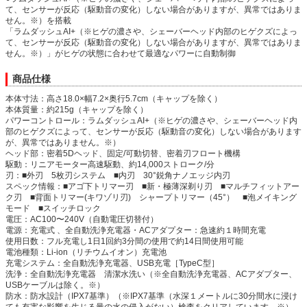
て、センサーが反応（駆動音の変化）しない場合がありますが、異常ではありま
せん。※）を搭載
「ラムダッシュAI+（※ヒゲの濃さや、シェーバーヘッド内部のヒゲクズによっ
て、センサーが反応（駆動音の変化）しない場合がありますが、異常ではありま
せん。※）」がヒゲの状態に合わせて最適なパワーに自動制御
商品仕様
本体寸法：高さ18.0×幅7.2×奥行5.7cm（キャップを除く）
本体質量：約215g（キャップを除く）
パワーコントロール：ラムダッシュAI+（※ヒゲの濃さや、シェーバーヘッド内
部のヒゲクズによって、センサーが反応（駆動音の変化）しない場合があります
が、異常ではありません。※）
ヘッド部：密着5Dヘッド、固定/可動切替、密着刃フロート機構
駆動：リニアモーター高速駆動、約14,000ストローク/分
刃：■外刃 5枚刃システム ■内刃 30°鋭角ナノエッジ内刃
スペック情報：■アゴ下トリマー刃 ■新・極薄深剃り刃 ■マルチフィットアー
ク刃 ■背面トリマー(キワゾリ刃) シャープトリマー（45°） ■泡メイキング
モード ■スイッチロック
電圧：AC100〜240V（自動電圧切替付）
電源：充電式 、全自動洗浄充電器・ACアダプター：急速約１時間充電
使用日数：フル充電し1日1回約3分間の使用で約14日間使用可能
電池種類：Li-ion（リチウムイオン）充電池
充電システム：全自動洗浄充電器、USB充電［TypeC型］
洗浄：全自動洗浄充電器 清潔水洗い（※全自動洗浄充電器、ACアダプター、
USBケーブルは除く。※）
防水：防水設計（IPX7基準）（※IPX7基準（水深１メートルに30分間水に浸け
ても有害な影響を生じる量の水の侵入がない）検査をクリアしています。※）