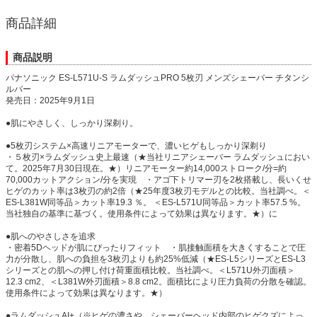
商品詳細
商品説明
パナソニック ES-L571U-S ラムダッシュPRO 5枚刃 メンズシェーバー チタンシ
ルバー
発売日：2025年9月1日
●肌にやさしく、しっかり深剃り。
●5枚刃システム×高速リニアモーターで、濃いヒゲもしっかり深剃り
・５枚刃×ラムダッシュ史上最速（★当社リニアシェーバー ラムダッシュにおい
て。2025年7月30日現在。★）リニアモーター約14,000ストローク/分=約
70,000カットアクション/分を実現 ・アゴ下トリマー刃を2枚搭載し、長いくせ
ヒゲのカット率は3枚刃の約2倍（★25年度3枚刃モデルとの比較。当社調べ。＜
ES-L381W同等品＞カット率19.3 ％。 ＜ES-L571U同等品＞カット率57.5 %。
当社独自の基準に基づく。使用条件によって効果は異なります。★）に
●肌へのやさしさを追求
・密着5Dヘッドが肌にぴったりフィット ・肌接触面積を大きくすることで圧
力が分散し、肌への負担を3枚刃よりも約25%低減（★ES-L5シリーズとES-L3
シリーズとの肌への押し付け荷重面積比較。当社調べ。＜L571U外刃面積＞
12.3 cm2、＜L381W外刃面積＞8.8 cm2。面積比により圧力負荷の分散を確認。
使用条件によって効果は異なります。★）
●ラムダッシュAI+（※ヒゲの濃さや、シェーバーヘッド内部のヒゲクズによっ