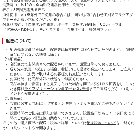
消費電力：約10W（全自動充電器使用時、充電時）
表示：3段階充電残量表示
海外使用：○（※海外でご使用の場合には、国や地域に合わせて別途プラグアダ
プターをお買い求めください。※）
付属品名称：全自動洗浄充電器、ポーチ、専用洗浄剤1個、USBケーブル
（Type-A - Type-C）、ACアダプター、専用オイル、掃除用ブラシ
配送について
配送先限定商品を除き、配送先は日本国内に限らせていただきます。（離島
及び山間部などの地域は除く）
【宅配商品】
宅配便にて玄関先までの配送を行います。設置は承っておりません。
送り先を変更・転送する場合、着払いにて運賃が発生いたします。ご注意く
ださい。（お受け取りするお客様のお支払いとなります）
お届け時には商品外箱の状態をご確認ください。
商品本体まで影響すると見受けられた場合は商品の受け取り拒否をしていた
だき弊社
ライフソリューション事業部 eC販売部
までご連絡ください（別ウ
インドウが開きます）。
【設置商品】
設置に関する詳細は＜ヤマダデンキ担当＞よりお電話でご確認させていただ
きます。
設置時間のご指定は原則お請けできません。設置当日朝もしくは前日夜に時
間のご連絡を＜配送協力業者＞よりいたします。
※その他ご購入商品の配送・設置の詳細については
配送設置について
をご覧くだ
さい（別ウィンドウが開きます）。