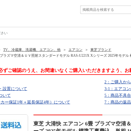
ださい
TV、冷蔵庫、洗濯機、エアコン、他
エアコン
東芝ブランド
 プラズマ空清＆ＵＶ照射スタンダードモデル RAS-U221X Xシリーズ 2025年モデル 
必ずご確認のうえ、お間違いなくご購入いただきますよう、お
2：ご購入か
・設置について
3-1：エアコ
ついて
5：商品不具
ーカー保証1年＋延長保証4年）について
7：商品の返
東芝 大清快 エアコン 6畳 プラズマ空清＆