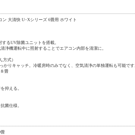
エアコン 大清快 U−Xシリーズ 6畳用 ホワイト
照射するUV除菌ユニットを搭載。
気清浄機運転中に照射することでエアコン内部を清潔に。
ん方式）
でしっかりキャッチ。冷暖房時のみでなく、空気清浄の単独運転も可能です
積８畳
房を抑える。
ン抗菌仕様。
9畳