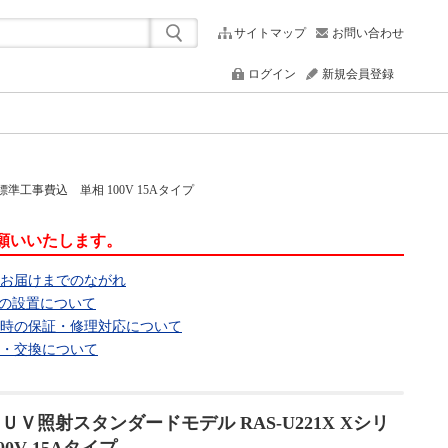
サイトマップ
お問い合わせ
ログイン
新規会員登録
標準工事費込 単相 100V 15Aタイプ
願いいたします。
らお届けまでのながれ
ンの設置について
合時の保証・修理対応について
品・交換について
ＵＶ照射スタンダードモデル RAS-U221X Xシリ