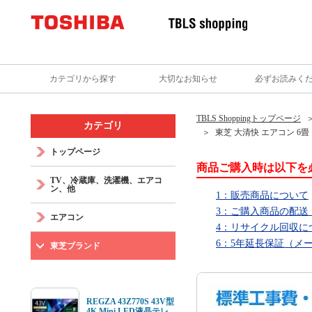
カテゴリから探す
大切なお知らせ
必ずお読みく
TBLS Shoppingトップページ
カテゴリ
東芝 大清快 エアコン 6畳
トップページ
商品ご購入時は以下を
TV、冷蔵庫、洗濯機、エアコ
ン、他
1：販売商品について
3：ご購入商品の配送
エアコン
4：リサイクル回収に
6：5年延長保証（メ
東芝ブランド
REGZA 43Z770S 43V型
4K Mini LED液晶テレ