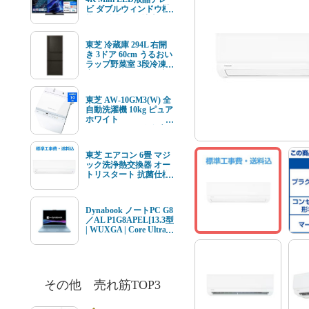
ビ ダブルウィンドウ機
能 4K衛星放送 地上デ
ジ BS･110度CSデジタ
ルチューナー内蔵
東芝 冷蔵庫 294L 右開
き 3ドア 60cm うるおい
ラップ野菜室 3段冷凍
室 GR-Y29SC(KZ) ブラ
ック系★在庫一掃品★
東芝 AW-10GM3(W) 全
自動洗濯機 10kg ピュア
ホワイト
AW10GM3(W) ★在庫
一掃品★
東芝 エアコン 6畳 マジ
ック洗浄熱交換器 オー
トリスタート 抗菌仕様
エアフィルター V-Mシ
リーズ RAS-V221M(W)
ホワイト系 2026年モデ
Dynabook ノートPC G8
ル 標準工事費込 単相
／AL P1G8APEL[13.3型
100V 15Aタイプ
| WUXGA | Core Ultra 7
| 16GB | 512GB |
Windows11 | Office オプ
付 | セレストブルー]
その他 売れ筋TOP3