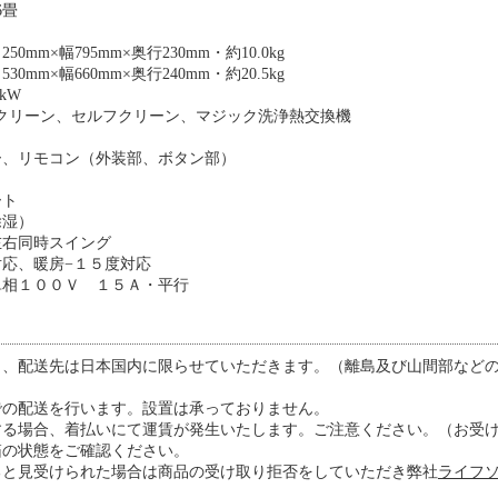
6畳
mm×幅795mm×奥行230mm・約10.0kg
mm×幅660mm×奥行240mm・約20.5kg
kW
クリーン、セルフクリーン、マジック洗浄熱交換機
ー、リモコン（外装部、ボタン部）
ート
除湿）
左右同時スイング
応、暖房−１５度対応
単相１００Ｖ １５Ａ・平行
き、配送先は日本国内に限らせていただきます。（離島及び山間部など
での配送を行います。設置は承っておりません。
する場合、着払いにて運賃が発生いたします。ご注意ください。（お受
箱の状態をご確認ください。
ると見受けられた場合は商品の受け取り拒否をしていただき弊社
ライフソ