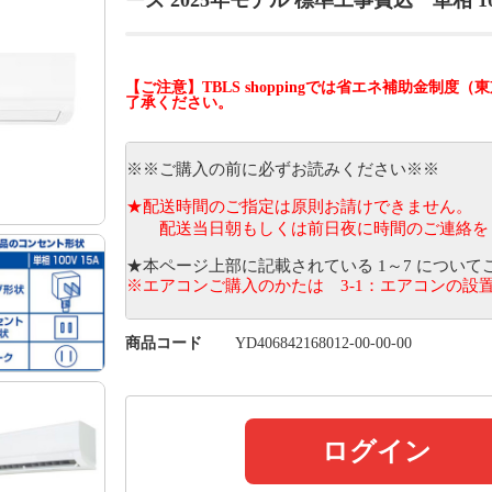
ーズ 2025年モデル 標準工事費込 単相 10
【ご注意】TBLS shoppingでは省エネ補助金
了承ください。
※※ご購入の前に必ずお読みください※※
★配送時間のご指定は原則お請けできません。
配送当日朝もしくは前日夜に時間のご連絡を＜
★本ページ上部に記載されている 1～7 につい
※エアコンご購入のかたは 3-1：エアコンの設
商品コード
YD406842168012-00-00-00
ログイン