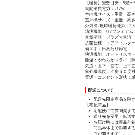
【暖房】畳数目安：5畳〜
期間消費電力：717W
室内機サイズ・重量：高さ250
室外機サイズ・重量：高さ530
外気温2度時暖房能力：2.8
清潔機能：UVプレミアム
空気清浄：プラズマ空清
抗菌仕様：エアフィルタ
省エネ：日あたり節電
快適機能：オートリスタ
除湿：やわらかドライ（
気流：上下、左右、上下
室外機温度：冷房５０度対
電源・コンセント形状：
配送について
配送先限定商品を除
【宅配商品】
宅配便にて玄関先ま
送り先を変更・転送
お届け時には商品外
商品本体まで影響す
ウが開きます）。