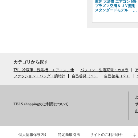
東芝 大清快 エアコン 6畳
プラズマ空清＆ＵＶ照射
スタンダードモデル
RAS-U221X Xシリーズ
2025年モデル 標準工事費
込 単相 100V 15Aタイ
プ
カテゴリから探す
TV、冷蔵庫、洗濯機、エアコン、他
パソコン・生活家電・カメラ
ア
ファッション・バッグ・腕時計
自己啓発（１）
自己啓発（２）
TBLS shoppingのご利用について
個人情報保護方針
特定商取引法
サイトのご利用条件
よ