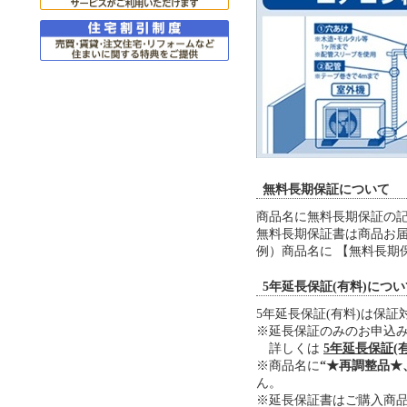
無料長期保証について
商品名に無料長期保証の
無料長期保証書は商品お届
例）商品名に 【無料長期
5年延長保証(有料)につ
5年延長保証(有料)は保
※延長保証のみのお申込
詳しくは
5年延長保証(
※商品名に
“★再調整品★
ん。
※延長保証書はご購入商品