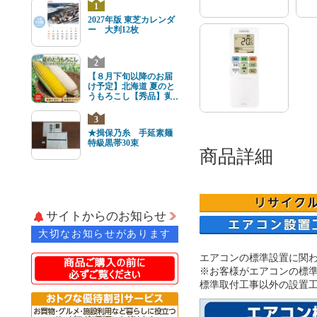
1
2027年版 東芝カレンダ
ー 大判12枚
2
【８月下旬以降のお届
け予定】北海道 夏のと
うもろこし【秀品】黄
と白8本(各4本) 2Lサイ
ズ
3
★揖保乃糸 手延素麺
特級黒帯30束
商品詳細
サイトからのお知らせ
大切なお知らせがあります
エアコンの標準設置に関
※お客様がエアコンの標準
標準取付工事以外の設置