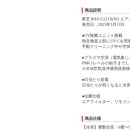
商品説明
東芝 RAS-U221X(W) 
発売日：2025年3月12日
●UV除菌ユニット搭載
熱交換器上部にUV-Cを
手動クリーニング中や空
●プラズマ空清（電気集じ
PM0.1レベルの粒子ま
※JEM空気清浄適用床面
●日当たり節電
日当たりが弱くなると冷
●抗菌仕様
エアフィルター、リモコ
商品仕様
【冷房】畳数目安：6畳〜