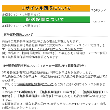
(PDFファイ
ル)(別ウィンドウが開きます)
(PDFファイ
ル)(別ウィンドウが開きます)
無料長期保証について
商品名に無料長期保証の記載がある場合は対象となります。
無料長期保証書は商品お届け後にご注文時のメールアドレスにPDFで送付しま
す。
サンプル保証書 (PDFファイル)(別ウィンドウが開きます)
例）商品名に 【無料長期保証1+5年付き】 の表記がある場合は、メーカー保証1
年＋無料長期保証5年計6年保証となります。
5年延長保証(有料)について（メーカー保証1年＋延長保証4年）
5年延長保証(有料)は保証対象商品と同時にお申込みをお願いします。
※延長保証のみのお申込み、保証対象商品ご購入後の延長保証の追加申込はでき
かねます。
詳しくは
5年延長保証(有料)について
をご覧ください(別ウインドウが開きま
す)。
※商品名に
“★再調整品★、【無料長期保証1+10年付き】、【無料長期保証1+５
年付き】、【無料長期保証1+3年付き】”
の表記がある商品はお申込みいただけ
ません。
※延長保証書はご購入商品お届け後1か月を目安にSOMPOワランティより商品
お届け先に送付いたします。