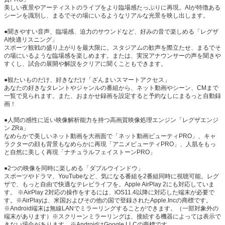
美しい夜景やアーティストのライブをより臨場感たっぷりに再現。AIが特徴ある
シーンを識別し、まるでその場にいるようなリアルな光景を映し出します。
●聞きやすい音声、臨場感、迫力のサウンドなど、好みの音で楽しめる「レグザ
AI快適リスニング」
スポーツ観戦の盛り上がりを最大限に。スタジアムの歓声を際立たせ、まるでそ
の場にいるような臨場感を楽しめます。または、実況アナウンサーの声を聞きや
すくし、試合の展開や解説をクリアに聞くこともできます。
●観たいものだけ、好きなだけ「ざんまいスマートアクセス」
あなたの好きなタレントやジャンルの番組から、ネット動画やシーン、CMまで
一覧で見られます。また、おまかせ録画を設定すると予約なしにまるっと自動録
画！
●人間の感性に近い映像解析能力を持つ高画質映像処理エンジン「レグザエンジ
ン ZRa」
なめらかで美しいネット動画を大画面で「ネット動画ビューティPRO」、キャ
ラクターの顔も背景もなめらかに再現「アニメビューティPRO」、人肌をもっ
と自然に美しく再現「ナチュラルフェイストーンPRO」
●2つの映像を同時に楽しめる「ダブルウインドウ」
スポーツやドラマ、YouTubeなど、気になる番組を2番組同時に視聴可能。レグ
ザで、もっと自由で快適なテレビライフを。Apple AirPlay 2にも対応していま
す。 ※AirPlay 2対応の操作をするには、iOS11.4以降に対応した端末が必要で
す。※AirPlayは、米国およびその他の国で登録されたApple.Incの商標です。
※Android端末は無線LANでミラーリングすることができます。（一部対象外の
端末があります）※スクリーンミラーリングは、接続する機器によっては表示で
きない場合があります。※AndroidはGoogle LLCの商標です。