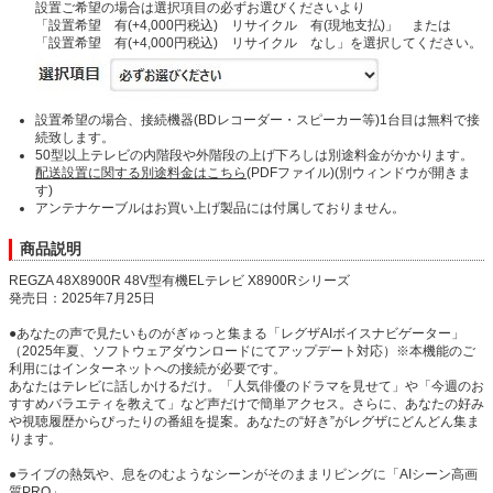
設置ご希望の場合は選択項目の必ずお選びくださいより
「設置希望 有(+4,000円税込) リサイクル 有(現地支払)」 または
「設置希望 有(+4,000円税込) リサイクル なし」を選択してください。
設置希望の場合、接続機器(BDレコーダー・スピーカー等)1台目は無料で接
続致します。
50型以上テレビの内階段や外階段の上げ下ろしは別途料金がかかります。
配送設置に関する別途料金はこちら
(PDFファイル)(別ウィンドウが開きま
す)
アンテナケーブルはお買い上げ製品には付属しておりません。
商品説明
REGZA 48X8900R 48V型有機ELテレビ X8900Rシリーズ
発売日：2025年7月25日
●あなたの声で見たいものがぎゅっと集まる「レグザAIボイスナビゲーター」
（2025年夏、ソフトウェアダウンロードにてアップデート対応）※本機能のご
利用にはインターネットへの接続が必要です。
あなたはテレビに話しかけるだけ。「人気俳優のドラマを見せて」や「今週のお
すすめバラエティを教えて」など声だけで簡単アクセス。さらに、あなたの好み
や視聴履歴からぴったりの番組を提案。あなたの“好き”がレグザにどんどん集ま
ります。
●ライブの熱気や、息をのむようなシーンがそのままリビングに「AIシーン高画
質PRO」