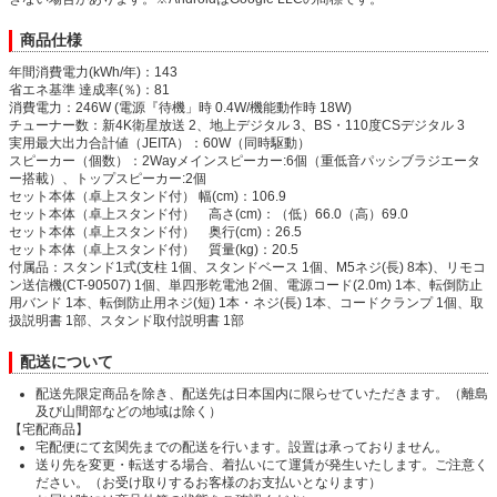
商品仕様
年間消費電力(kWh/年)：143
省エネ基準 達成率(％)：81
消費電力：246W (電源『待機」時 0.4W/機能動作時 18W)
チューナー数：新4K衛星放送 2、地上デジタル 3、BS・110度CSデジタル 3
実用最大出力合計値（JEITA）：60W（同時駆動）
スピーカー（個数）：2Wayメインスピーカー:6個（重低音パッシブラジエータ
ー搭載）、トップスピーカー:2個
セット本体（卓上スタンド付） 幅(cm)：106.9
セット本体（卓上スタンド付） 高さ(cm)：（低）66.0（高）69.0
セット本体（卓上スタンド付） 奥行(cm)：26.5
セット本体（卓上スタンド付） 質量(kg)：20.5
付属品：スタンド1式(支柱 1個、スタンドベース 1個、M5ネジ(長) 8本)、リモコ
ン送信機(CT-90507) 1個、単四形乾電池 2個、電源コード(2.0m) 1本、転倒防止
用バンド 1本、転倒防止用ネジ(短) 1本・ネジ(長) 1本、コードクランプ 1個、取
扱説明書 1部、スタンド取付説明書 1部
配送について
配送先限定商品を除き、配送先は日本国内に限らせていただきます。（離島
及び山間部などの地域は除く）
【宅配商品】
宅配便にて玄関先までの配送を行います。設置は承っておりません。
送り先を変更・転送する場合、着払いにて運賃が発生いたします。ご注意く
ださい。（お受け取りするお客様のお支払いとなります）