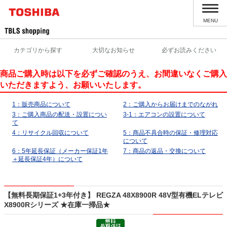
MENU
カテゴリから探す
大切なお知らせ
必ずお読みください
商品ご購入時は以下を必ずご確認のうえ、お間違いなくご購入
いただきますよう、お願いいたします。
1：販売商品について
2：ご購入からお届けまでのながれ
3：ご購入商品の配送・設置につい
3-1：エアコンの設置について
て
4：リサイクル回収について
5：商品不具合時の保証・修理対応
について
6：5年延長保証（メーカー保証1年
7：商品の返品・交換について
＋延長保証4年）について
【無料長期保証1+3年付き】 REGZA 48X8900R 48V型有機ELテレビ
X8900Rシリーズ ★在庫一掃品★