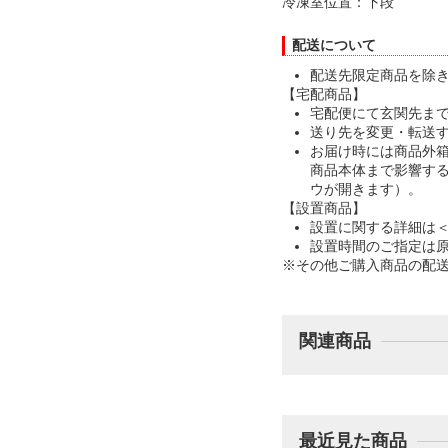
冷凍室位置：下段
配送について
配送先限定商品を除
【宅配商品】
宅配便にて玄関先ま
送り先を変更・転送
お届け時には商品外
商品本体まで影響す
ウが開きます）。
【設置商品】
設置に関する詳細は
設置時間のご指定は
※その他ご購入商品の配
関連商品
最近見た商品