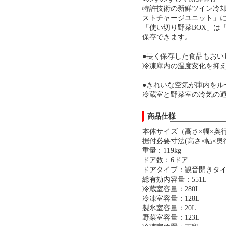
特許技術の新鮮ツイン冷却
ストチャージユニット」に
「使い切り野菜BOX」は
保存できます。
●長く保存した食品もおい
冷凍庫内の温度変化を抑
●きれいな空気が庫内をル
冷蔵室と野菜室の冷気の
商品仕様
本体サイズ（高さ×幅×奥行）
据付必要寸法(高さ×幅×奥行)：
重量：119kg
ドア数：6ドア
ドアタイプ：観音開きタ
総有効内容量：551L
冷蔵室容量：280L
冷凍室容量：128L
製氷室容量：20L
野菜室容量：123L