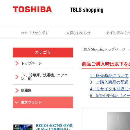
カテゴリから探す
大切なお知らせ
必ずお読みく
TBLS Shoppingトップページ
カテゴリ
トップページ
商品ご購入時は以下を
TV、冷蔵庫、洗濯機、エアコ
1：販売商品について
ン、他
3：ご購入商品の配送
4：リサイクル回収に
冷蔵庫
6：5年延長保証（メ
東芝ブランド
REGZA 43Z770S 43V型
4K Mini LED液晶テレ