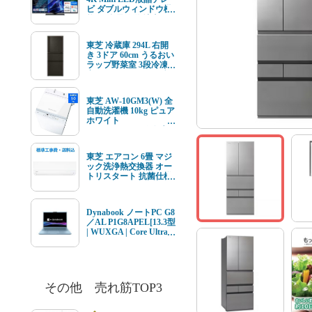
ビ ダブルウィンドウ機
能 4K衛星放送 地上デ
ジ BS･110度CSデジタ
ルチューナー内蔵
東芝 冷蔵庫 294L 右開
き 3ドア 60cm うるおい
ラップ野菜室 3段冷凍
室 GR-Y29SC(KZ) ブラ
ック系★在庫一掃品★
東芝 AW-10GM3(W) 全
自動洗濯機 10kg ピュア
ホワイト
AW10GM3(W) ★在庫
一掃品★
東芝 エアコン 6畳 マジ
ック洗浄熱交換器 オー
トリスタート 抗菌仕様
エアフィルター V-Mシ
リーズ RAS-V221M(W)
ホワイト系 2026年モデ
Dynabook ノートPC G8
ル 標準工事費込 単相
／AL P1G8APEL[13.3型
100V 15Aタイプ
| WUXGA | Core Ultra 7
| 16GB | 512GB |
Windows11 | Office オプ
付 | セレストブルー]
その他 売れ筋TOP3