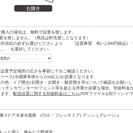
をご購入の場合は、無料で設置を致します。
設置を致しません。（商品は軒先渡しとなります）
項目の必ずお選びくださいより 「設置希望 有(+2,000円税込) リ
し」 を選択してください。
と設置予定場所の広さを事前に十分ご確認ください。
ペース(冷蔵庫本体から2cm以上)が必要となります。
の色・ドア開き(右開き・左開き・観音開き等)について確認をお願いし
でキッチンカウンターやフェンス等を超える作業が必要な場合、別途料
ります。
配送設置に関する別途料金はこちら
(PDFファイル)(別ウィンド
) 冷蔵庫 6ドア冷凍冷蔵庫 (551L・フレンチドア) アッシュグレージュ
もっと潤う 摘みたて野菜室」