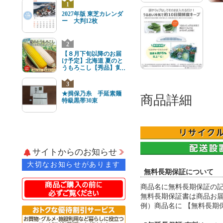
1
2027年版 東芝カレンダ
ー 大判12枚
2
【８月下旬以降のお届
け予定】北海道 夏のと
うもろこし【秀品】黄
と白8本(各4本) 2Lサイ
ズ
3
★揖保乃糸 手延素麺
商品詳細
特級黒帯30束
サイトからのお知らせ
大切なお知らせがあります
無料長期保証について
商品名に無料長期保証の
無料長期保証書は商品お届
例）商品名に 【無料長期