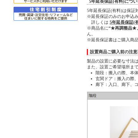
5年延長保証(有料)につ
5年延長保証(有料)は保
※延長保証のみのお申込
詳しくは
5年延長保証(
※商品名に
“★再調整品★
ん。
※延長保証書はご購入商品
設置商品ご購入前の注意
製品の設置に必要な寸法は
また、設置ご希望場所ま
階段：搬入の際、本体
玄関ドア：搬入の際、
廊下：入口、廊下、コ