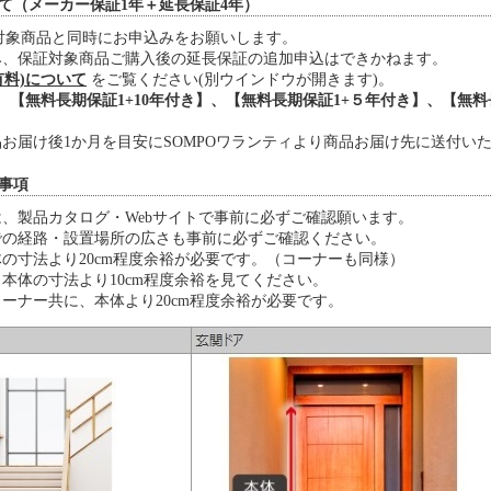
いて（メーカー保証1年＋延長保証4年）
証対象商品と同時にお申込みをお願いします。
み、保証対象商品ご購入後の延長保証の追加申込はできかねます。
有料)について
をご覧ください(別ウインドウが開きます)。
、【無料長期保証1+10年付き】、【無料長期保証1+５年付き】、【無料長
お届け後1か月を目安にSOMPOワランティより商品お届け先に送付い
事項
、製品カタログ・Webサイトで事前に必ずご確認願います。
での経路・設置場所の広さも事前に必ずご確認ください。
の寸法より20cm程度余裕が必要です。（コーナーも同様）
本体の寸法より10cm程度余裕を見てください。
ーナー共に、本体より20cm程度余裕が必要です。