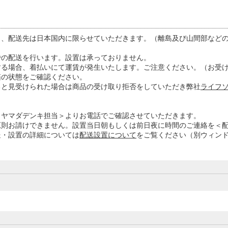
き、配送先は日本国内に限らせていただきます。（離島及び山間部など
での配送を行います。設置は承っておりません。
する場合、着払いにて運賃が発生いたします。ご注意ください。（お受
箱の状態をご確認ください。
ると見受けられた場合は商品の受け取り拒否をしていただき弊社
ライフソ
＜ヤマダデンキ担当＞よりお電話でご確認させていただきます。
原則お請けできません。設置当日朝もしくは前日夜に時間のご連絡を＜
送・設置の詳細については
配送設置について
をご覧ください（別ウィン