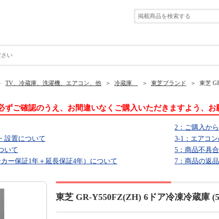
ださい
TV、冷蔵庫、洗濯機、エアコン、他
冷蔵庫
東芝ブランド
東芝 G
必ずご確認のうえ、お間違いなくご購入いただきますよう、お
2：ご購入か
・設置について
3-1：エアコ
ついて
5：商品不具
ーカー保証1年＋延長保証4年）について
7：商品の返
東芝 GR-Y550FZ(ZH) 6ドア冷凍冷蔵