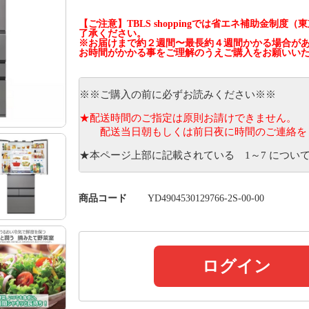
【ご注意】TBLS shoppingでは省エネ補助金
了承ください。
※お届けまで約２週間〜最長約４週間かかる場合が
お時間がかかる事をご理解のうえご購入をお願いい
※※ご購入の前に必ずお読みください※※
★配送時間のご指定は原則お請けできません。
配送当日朝もしくは前日夜に時間のご連絡を＜
★本ページ上部に記載されている 1～7 につい
商品コード
YD4904530129766-2S-00-00
ログイン