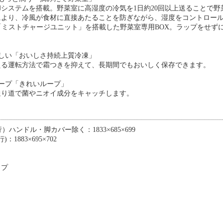
システムを搭載。野菜室に高湿度の冷気を1日約20回以上送ることで野
より、冷風が食材に直接あたることを防ぎながら、湿度をコントロール
「ミストチャージユニット」を搭載した野菜室専用BOX。ラップをせず
しい「おいしさ持続上質冷凍」
える運転方法で霜つきを抑えて、長期間でもおいしく保存できます。
ープ「きれいループ」
通り道で菌やニオイ成分をキャッチします。
ハンドル・脚カバー除く：1833×685×699
1883×695×702
イプ