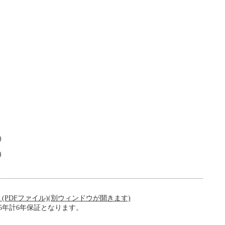
)
)
(PDFファイル)(別ウィンドウが開きます)
5年計6年保証となります。