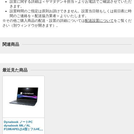
設置に関する詳細は＜ヤマダデンキ担当＞よりお電話でご確認させていただ
きます。
設置時間のご指定は原則お請けできません。設置当日朝もしくは前日夜に時
間のご連絡を＜配送協力業者＞よりいたします。
※その他ご購入商品の配送・設置の詳細については
配送設置について
をご覧くだ
さい（別ウィンドウが開きます）。
関連商品
最近見た商品
Dynabook ノートPC
dynabook M6／AL
P1M6APEL[14型 | フルHD |
Core 5 | 16GB | 256GB |