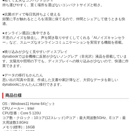
●軽くて丈夫なコンパクトボディ
持ち運びやすく、置く場所を選ばないコンパクトサイズと軽さ。
●抗菌ボディで毎日気持ちよく使える
頻繁に手が触れるところを清潔に保てるので、仲間とシェアして使うときも快
適。
●オンライン通話に集中できる
不意のノイズを除去し、声を聞き取りやすくしてくれる「AIノイズキャンセラ
ー」など、スムーズなオンラインコミュニケーションを実現する機能を搭載。
●映り込みが少なく見やすいディスプレイ
dynabookでは全機種に反射が少ないノングレア（非光沢）液晶を搭載していま
す。太陽光や照明の下でも、ディスプレイへの映り込みが少ないので、快適に作
業できます。
●データの移行もかんたん
思い出の写真や音楽、作成した文書や家計簿など、大切なデータを新しい
dynabookにかんたんに移行できます。
商品仕様
OS：Windows11 Home 64ビット
CPUメーカー：Intel
CPU型番：Core 5 120U
コア数・クロック：10コア(12スレッド) Pコア：最大周波数5GHz、Eコア：最
大周波数3.8GHz
メモリ(標準)：16GB