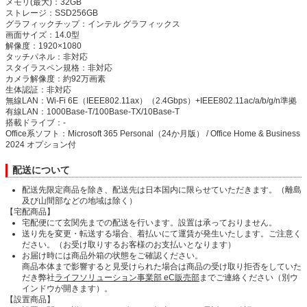
メモリ(最大)：32GB
ストレージ：SSD256GB
グラフィックチップ：インテル グラフィックス
画面サイズ：14.0型
解像度：1920×1080
タッチパネル：非対応
スタイラスペン規格：非対応
カメラ解像度：約92万画素
生体認証：非対応
無線LAN：Wi-Fi 6E（IEEE802.11ax）（2.4Gbps）+IEEE802.11ac/a/b/g/n準拠
有線LAN：1000Base-T/100Base-TX/10Base-T
搭載ドライブ：-
Office系ソフト：Microsoft 365 Personal（24か月版） / Office Home & Business
2024 オプション付
配送について
配送先限定商品を除き、配送先は日本国内に限らせていただきます。（離島
及び山間部などの地域は除く）
【宅配商品】
宅配便にて玄関先までの配送を行います。設置は承っておりません。
送り先を変更・転送する場合、着払いにて運賃が発生いたします。ご注意く
ださい。（お受け取りするお客様のお支払いとなります）
お届け時には商品外箱の状態をご確認ください。
商品本体まで影響すると見受けられた場合は商品の受け取り拒否をしていた
だき弊社
ライフソリューション事業部 eC販売部
までご連絡ください（別ウ
インドウが開きます）。
【設置商品】