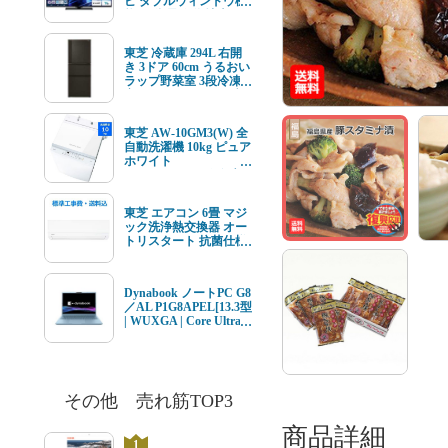
ビ ダブルウィンドウ機
能 4K衛星放送 地上デ
ジ BS･110度CSデジタ
ルチューナー内蔵
東芝 冷蔵庫 294L 右開
き 3ドア 60cm うるおい
ラップ野菜室 3段冷凍
室 GR-Y29SC(KZ) ブラ
ック系★在庫一掃品★
東芝 AW-10GM3(W) 全
自動洗濯機 10kg ピュア
ホワイト
AW10GM3(W) ★在庫
一掃品★
東芝 エアコン 6畳 マジ
ック洗浄熱交換器 オー
トリスタート 抗菌仕様
エアフィルター V-Mシ
リーズ RAS-V221M(W)
ホワイト系 2026年モデ
Dynabook ノートPC G8
ル 標準工事費込 単相
／AL P1G8APEL[13.3型
100V 15Aタイプ
| WUXGA | Core Ultra 7
| 16GB | 512GB |
Windows11 | Office オプ
付 | セレストブルー]
その他 売れ筋TOP3
商品詳細
1