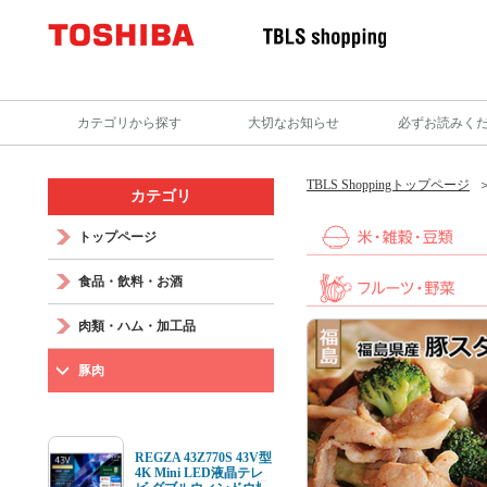
カテゴリから探す
大切なお知らせ
必ずお読みく
TBLS Shoppingトップページ
カテゴリ
トップページ
食品・飲料・お酒
肉類・ハム・加工品
豚肉
REGZA 43Z770S 43V型
4K Mini LED液晶テレ