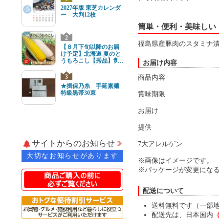
2027年版 東芝カレンダ
ー 大判12枚
簡単・便利・美味しい
2
福島県産豚肉のスタミナ漬
【８月下旬以降のお届
け予定】北海道 夏のと
うもろこし【秀品】黄
お届け内容
と白8本(各4本) 2Lサイ
ズ
3
商品内容
★揖保乃糸 手延素麺
特級黒帯30束
賞味期限
お届け
提供
サイトからのお知らせ
7大アレルゲン
大切なお知らせがあります
※画像はイメージです。
※パッケージが変更にな
配送について
送料無料です（一部
配送先は、日本国内