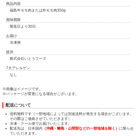
商品内容
福島牛モモ肉または外モモ肉350g
賞味期限
製造日より30日
お届け
冷凍便
提供
株式会社いとうフーズ
7大アレルゲン
なし
※画像はイメージです。
※パッケージが変更になる場合がございます。
配送について
送料無料です（一部地域によっては別途送料が発生する場合がございます。
その際はご連絡させていただきます）。
冷凍・クール便でお届けいたします。
配送先は、日本国内
（沖縄・離島・山間部などの一部地域を除く）
に限らせ
ていただきます。