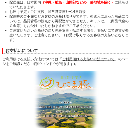
配送先は、日本国内
（沖縄・離島・山間部などの一部地域を除く）
に限らせ
ていただきます。
お届け予定：ご注文後、通常営業日7〜14日前後
配達時のご不在などお客様のお受け取りができず、発送元に戻った商品につ
いては、品質管理の観点から再配達ができません。キャンセル（商品代金の
返金等）もお受けいたしかねますのでご了承ください。
ご注文いただいた商品の送り先を変更・転送する場合、着払いにて運賃が発
生いたします。ご注意ください。（お受け取りするお客様の支払いとなりま
す）
お支払いについて
ご利用頂ける支払い方法については「
ご利用頂ける支払い方法について
」のペー
ジをご確認ください(別ウィンドウが開きます)。