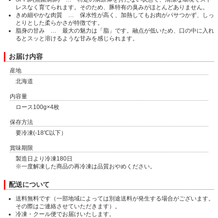
レスなく育てられます。そのため、豚特有の臭みがほとんどありません。
きめ細やかな肉質 … 保水性が高く、加熱してもお肉がパサつかず、しっ
とりとした柔らかさが特徴です。
脂身の甘み … 最大の魅力は「脂」です。融点が低いため、口の中に入れ
るとスッと溶けるような甘みを感じられます。
お届け内容
産地
北海道
内容量
ロース100g×4枚
保存方法
要冷凍(-18℃以下）
賞味期限
製造日より冷凍180日
※一度解凍した商品の再冷凍は品質おやめください。
配送について
送料無料です（一部地域によっては別途送料が発生する場合がございます。
その際はご連絡させていただきます）。
冷凍・クール便でお届けいたします。