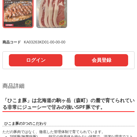
商品コード
KA03263KD01-00-00-00
ログイン
会員登録
商品詳細
「ひこま豚」は北海道の駒ヶ岳（森町）の麓で育てられてい
る非常にジューシーで甘みの強いSPF豚です。
ひこま豚の3つのこだわり
ただの豚肉ではなく、徹底した管理体制で育てられています。
SPF豚(無菌病豚) … 特定の病原体を持たない状態で、清潔な環境でスト