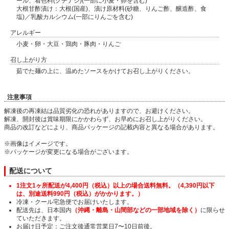
ール、着色料(クチナシ)(一部に小麦・卵を含む)
大根甘酢漬け：大根(国産)、漬け原材料(砂糖、りんご酢、醸造酢、食
塩)／乳酸カルシウム(一部にりんごを含む)
アレルギー
小麦・卵・大豆・鶏肉・豚肉・りんご
召し上がり方
茹でた麺の上に、温めたソースをかけてお召し上がりください。
注意事項
解凍後の再凍結は品質劣化の恐れがありますので、お避けください。
解凍、開封後は賞味期限にかかわらず、お早めにお召し上がりください。
商品の改訂などにより、商品パッケージの記載内容と異なる場合があります。
※画像はイメージです。
※パッケージが変更になる場合がございます。
配送について
1注文1ヶ所配送が4,400円（税込）以上の場合送料無料。（4,390円以下
は、別途送料990円（税込）がかかります。）
冷凍・クール宅急便でお届けいたします。
配送先は、日本国内
（沖縄・離島・山間部などの一部地域を除く）
に限らせ
ていただきます。
お届け日予定：ご注文後通常営業日7〜10日前後。