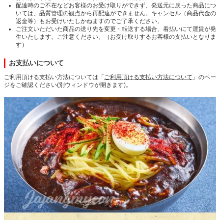
配達時のご不在などお客様のお受け取りができず、発送元に戻った商品につ
いては、品質管理の観点から再配達ができません。キャンセル（商品代金の
返金等）もお受けいたしかねますのでご了承ください。
ご注文いただいた商品の送り先を変更・転送する場合、着払いにて運賃が発
生いたします。ご注意ください。（お受け取りするお客様の支払いとなりま
す）
お支払いについて
ご利用頂ける支払い方法については「
ご利用頂ける支払い方法について
」のペー
ジをご確認ください(別ウィンドウが開きます)。