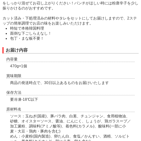
をしっかり混ぜてお召し上がりください！パンチがほしい時には粉唐辛子を少し
振りかけるのがおすすめです。
カット済み・下処理済みの材料やタレをセットにしてお届けしますので、2ステ
ップの簡単調理でお店の味をお楽しみいただけます。
時短で本格韓国料理
面倒な下ごしらえなし！
包丁・まな板不要！
お届け内容
内容量
470g×1個
賞味期限
商品の発送時点で、30日以上あるものをお届けいたします
保存方法
要冷凍-18℃以下
原材料名
ソース：玉ねぎ(国産)、豚バラ肉、白葱、チュンジャン、食用植物油、
砂糖、オイスターソース、醤油、にんにく、しょうが、鶏ガラスープ／
加工澱粉、調味料(アミノ酸等)、着色料(カラメル)、酸味料(一部に小
麦・大豆・鶏肉・豚肉を含む)
めん：小麦粉(国内製造)、卵たん白、食塩／かんすい、酒精、ソルビト