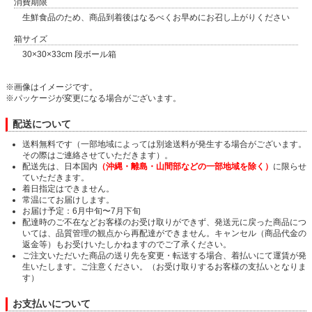
消費期限
生鮮食品のため、商品到着後はなるべくお早めにお召し上がりください
箱サイズ
30×30×33cm 段ボール箱
※画像はイメージです。
※パッケージが変更になる場合がございます。
配送について
送料無料です（一部地域によっては別途送料が発生する場合がございます。
その際はご連絡させていただきます）。
配送先は、日本国内
（沖縄・離島・山間部などの一部地域を除く）
に限らせ
ていただきます。
着日指定はできません。
常温にてお届けします。
お届け予定：6月中旬〜7月下旬
配達時のご不在などお客様のお受け取りができず、発送元に戻った商品につ
いては、品質管理の観点から再配達ができません。キャンセル（商品代金の
返金等）もお受けいたしかねますのでご了承ください。
ご注文いただいた商品の送り先を変更・転送する場合、着払いにて運賃が発
生いたします。ご注意ください。（お受け取りするお客様の支払いとなりま
す）
お支払いについて