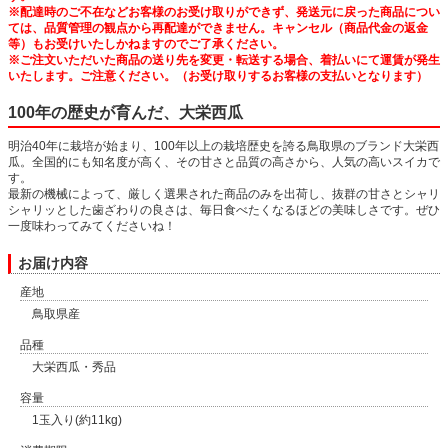
※配達時のご不在などお客様のお受け取りができず、発送元に戻った商品につい
ては、品質管理の観点から再配達ができません。キャンセル（商品代金の返金
等）もお受けいたしかねますのでご了承ください。
※ご注文いただいた商品の送り先を変更・転送する場合、着払いにて運賃が発生
いたします。ご注意ください。（お受け取りするお客様の支払いとなります）
100年の歴史が育んだ、大栄西瓜
明治40年に栽培が始まり、100年以上の栽培歴史を誇る鳥取県のブランド大栄西
瓜。全国的にも知名度が高く、その甘さと品質の高さから、人気の高いスイカで
す。
最新の機械によって、厳しく選果された商品のみを出荷し、抜群の甘さとシャリ
シャリッとした歯ざわりの良さは、毎日食べたくなるほどの美味しさです。ぜひ
一度味わってみてくださいね！
お届け内容
産地
鳥取県産
品種
大栄西瓜・秀品
容量
1玉入り(約11kg)