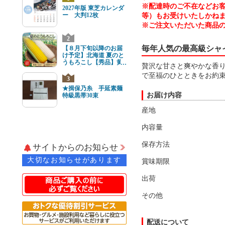
※配達時のご不在などお
2027年版 東芝カレンダ
ー 大判12枚
等）もお受けいたしかね
※ご注文いただいた商品
2
毎年人気の最高級シャ
【８月下旬以降のお届
け予定】北海道 夏のと
うもろこし【秀品】黄
贅沢な甘さと爽やかな香り
と白8本(各4本) 2Lサイ
で至福のひとときをお約
ズ
3
★揖保乃糸 手延素麺
お届け内容
特級黒帯30束
産地
内容量
保存方法
サイトからのお知らせ
大切なお知らせがあります
賞味期限
出荷
その他
配送について