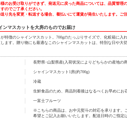
客様のお受け取りができず、発送元に戻った商品については、品質管理
ますのでご了承ください。
の送り先を変更・転送する場合、着払いにて運賃が発生いたします。ご
インマスカットを大房のものでお届け
が特徴のシャインマスカット。700gのたっぷりサイズで、化粧箱に入
束します。贈り物にも最適なこのシャインマスカットは、特別な日や大
長野県･山梨県産(入荷状況によりどちらかの産地の
シャインマスカット1房(約700g)
冷蔵
生鮮食品のため、商品到着後はなるべくお早めにお
一富士フルーツ
※こちらの商品は、お中元熨斗の対応を承ります。
希望とご記入お願いいたします。配送日時のご指定