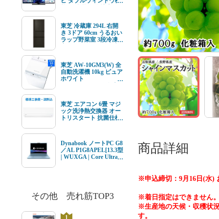
ビ ダブルウィンドウ機
能 4K衛星放送 地上デ
ジ BS･110度CSデジタ
ルチューナー内蔵
東芝 冷蔵庫 294L 右開
き 3ドア 60cm うるおい
ラップ野菜室 3段冷凍
室 GR-Y29SC(KZ) ブラ
ック系★在庫一掃品★
東芝 AW-10GM3(W) 全
自動洗濯機 10kg ピュア
ホワイト
AW10GM3(W) ★在庫
一掃品★
東芝 エアコン 6畳 マジ
ック洗浄熱交換器 オー
トリスタート 抗菌仕様
エアフィルター V-Mシ
リーズ RAS-V221M(W)
ホワイト系 2026年モデ
Dynabook ノートPC G8
商品詳細
ル 標準工事費込 単相
／AL P1G8APEL[13.3型
100V 15Aタイプ
| WUXGA | Core Ultra 7
| 16GB | 512GB |
Windows11 | Office オプ
付 | セレストブルー]
※申込締切：9月16日(水
その他 売れ筋TOP3
※着日指定はできません
※生産地の天候・収穫状
す。
1