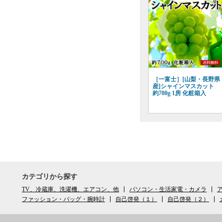
［一富士］[山梨・長野県
産]シャインマスカット
約700g 1房 化粧箱入
カテゴリから探す
TV、冷蔵庫、洗濯機、エアコン、他
パソコン・生活家電・カメラ
ア
ファッション・バッグ・腕時計
自己啓発（１）
自己啓発（２）