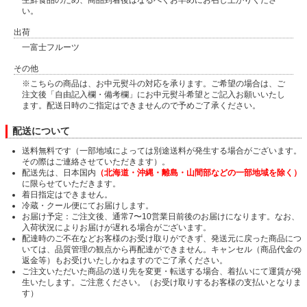
生鮮食品のため、商品到着後はなるべくお早めにお召し上がりくださ
い。
出荷
一富士フルーツ
その他
※こちらの商品は、お中元熨斗の対応を承ります。ご希望の場合は、ご
注文後「自由記入欄・備考欄」にお中元熨斗希望とご記入お願いいたし
ます。配送日時のご指定はできませんので予めご了承ください。
配送について
送料無料です（一部地域によっては別途送料が発生する場合がございます。
その際はご連絡させていただきます）。
配送先は、日本国内
（北海道・沖縄・離島・山間部などの一部地域を除く）
に限らせていただきます。
着日指定はできません。
冷蔵・クール便にてお届けします。
お届け予定：ご注文後、通常7〜10営業日前後のお届けになります。なお、
入荷状況によりお届けが遅れる場合がございます。
配達時のご不在などお客様のお受け取りができず、発送元に戻った商品につ
いては、品質管理の観点から再配達ができません。キャンセル（商品代金の
返金等）もお受けいたしかねますのでご了承ください。
ご注文いただいた商品の送り先を変更・転送する場合、着払いにて運賃が発
生いたします。ご注意ください。（お受け取りするお客様の支払いとなりま
す）