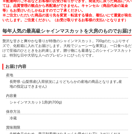
※配達時のご不在などお客様のお受け取りができず、発送元に戻った商品につい
ては、品質管理の観点から再配達ができません。キャンセル（商品代金の返金
等）もお受けいたしかねますのでご了承ください。
※ご注文いただいた商品の送り先を変更・転送する場合、着払いにて運賃が発生
いたします。ご注意ください。（お受け取りするお客様の支払いとなります）
毎年人気の最高級シャインマスカットを大房のものでお届け
贅沢な甘さと爽やかな香りが特徴のシャインマスカット。700gのたっぷりサイ
ズで、化粧箱に入れてお届けします。大粒でジューシーな果実は、一口食べるだ
けで至福のひとときをお約束します。贈り物にも最適なこのシャインマスカット
は、特別な日や大切な人へのプレゼントにぴったりです。
お届け内容
産地
長野県･山梨県産(入荷状況によりどちらかの産地の商品となります｡産
地の指定はできません)
内容量
シャインマスカット1房(約700g)
保存方法
冷蔵
賞味期限