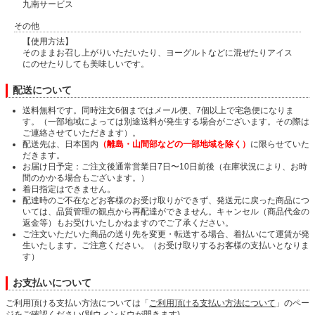
九南サービス
その他
【使用方法】
そのままお召し上がりいただいたり、ヨーグルトなどに混ぜたりアイス
にのせたりしても美味しいです。
配送について
送料無料です。同時注文6個まではメール便、7個以上で宅急便になりま
す。（一部地域によっては別途送料が発生する場合がございます。その際は
ご連絡させていただきます）。
配送先は、日本国内
（離島・山間部などの一部地域を除く）
に限らせていた
だきます。
お届け日予定：ご注文後通常営業日7日〜10日前後（在庫状況により、お時
間のかかる場合もございます。）
着日指定はできません。
配達時のご不在などお客様のお受け取りができず、発送元に戻った商品につ
いては、品質管理の観点から再配達ができません。キャンセル（商品代金の
返金等）もお受けいたしかねますのでご了承ください。
ご注文いただいた商品の送り先を変更・転送する場合、着払いにて運賃が発
生いたします。ご注意ください。（お受け取りするお客様の支払いとなりま
す）
お支払いについて
ご利用頂ける支払い方法については「
ご利用頂ける支払い方法について
」のペー
ジをご確認ください(別ウィンドウが開きます)。