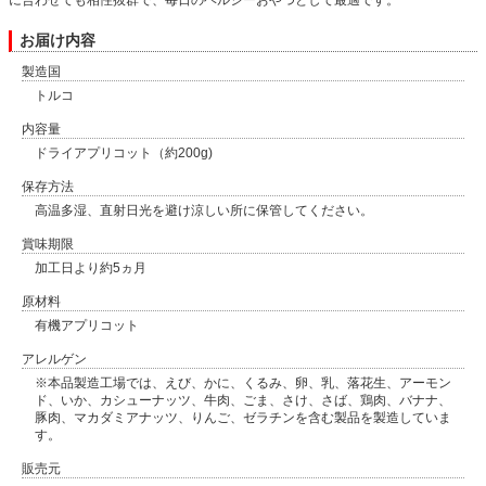
に合わせても相性抜群で、毎日のヘルシーおやつとして最適です。
お届け内容
製造国
トルコ
内容量
ドライアプリコット（約200g)
保存方法
高温多湿、直射日光を避け涼しい所に保管してください。
賞味期限
加工日より約5ヵ月
原材料
有機アプリコット
アレルゲン
※本品製造工場では、えび、かに、くるみ、卵、乳、落花生、アーモン
ド、いか、カシューナッツ、牛肉、ごま、さけ、さば、鶏肉、バナナ、
豚肉、マカダミアナッツ、りんご、ゼラチンを含む製品を製造していま
す。
販売元