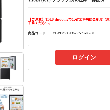
Y16BP(KT) ブラック系★在庫一掃品★
【ご注意】TBLS shoppingでは省エネ補助金
了承ください。
商品コード
YD4904530136757-2S-00-00
ログイン