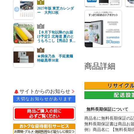
1
2027年版 東芝カレンダ
ー 大判12枚
2
【８月下旬以降のお届
け予定】北海道 夏のと
うもろこし【秀品】黄
と白8本(各4本) 2Lサイ
ズ
3
★揖保乃糸 手延素麺
特級黒帯30束
商品詳細
サイトからのお知らせ
大切なお知らせがあります
無料長期保証について
商品名に無料長期保証の
無料長期保証書は商品お届
例）商品名に 【無料長期