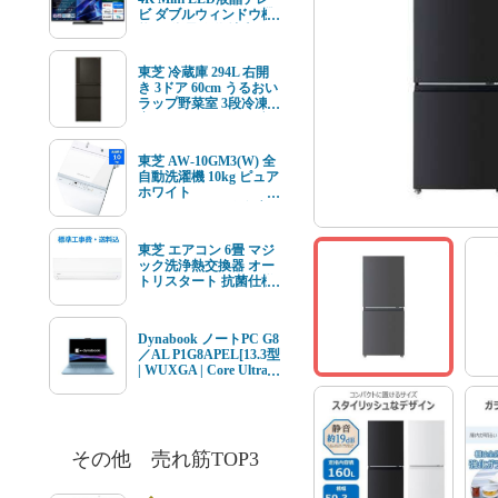
ビ ダブルウィンドウ機
能 4K衛星放送 地上デ
ジ BS･110度CSデジタ
ルチューナー内蔵
東芝 冷蔵庫 294L 右開
き 3ドア 60cm うるおい
ラップ野菜室 3段冷凍
室 GR-Y29SC(KZ) ブラ
ック系★在庫一掃品★
東芝 AW-10GM3(W) 全
自動洗濯機 10kg ピュア
ホワイト
AW10GM3(W) ★在庫
一掃品★
東芝 エアコン 6畳 マジ
ック洗浄熱交換器 オー
トリスタート 抗菌仕様
エアフィルター V-Mシ
リーズ RAS-V221M(W)
ホワイト系 2026年モデ
Dynabook ノートPC G8
ル 標準工事費込 単相
／AL P1G8APEL[13.3型
100V 15Aタイプ
| WUXGA | Core Ultra 7
| 16GB | 512GB |
Windows11 | Office オプ
付 | セレストブルー]
その他 売れ筋TOP3