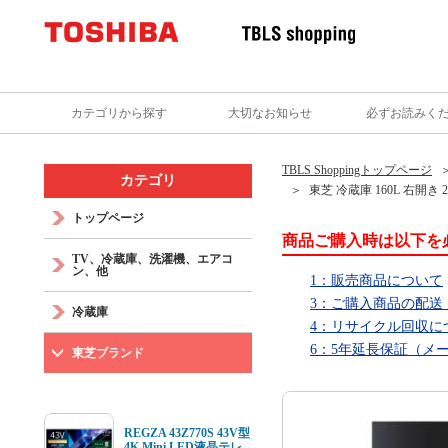
カテゴリから探す
大切なお知らせ
必ずお読みく
TBLS Shoppingトップページ
カテゴリ
東芝 冷蔵庫 160L 右開き
トップページ
商品ご購入時は以下を
TV、冷蔵庫、洗濯機、エアコ
ン、他
1：販売商品について
3：ご購入商品の配送
冷蔵庫
4：リサイクル回収に
6：5年延長保証（メ
東芝ブランド
REGZA 43Z770S 43V型
4K Mini LED液晶テレ