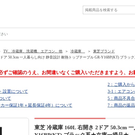
ださい
TV、冷蔵庫、洗濯機、エアコン、他
冷蔵庫
東芝ブランド
 2ドア 50.3cm 一人暮らし向け 静音設計 耐熱トップテーブル GR-Y16BP(KT) ブ
必ずご確認のうえ、お間違いなくご購入いただきますよう、お
2：ご購入か
・設置について
3-1：エアコ
ついて
5：商品不具
ーカー保証1年＋延長保証4年）について
7：商品の返
東芝 冷蔵庫 160L 右開き 2ドア 50.3