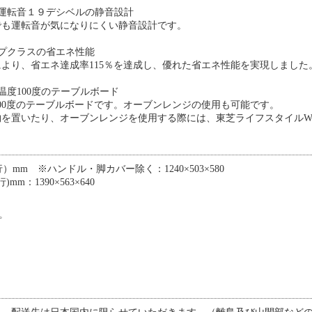
運転音１９デシベルの静音設計
でも運転音が気になりにくい静音設計です。
プクラスの省エネ性能
より、省エネ達成率115％を達成し、優れた省エネ性能を実現しました
温度100度のテーブルボード
00度のテーブルボードです。オーブンレンジの使用も可能です。
物を置いたり、オーブンレンジを使用する際には、東芝ライフスタイルW
mm ※ハンドル・脚カバー除く：1240×503×580
m：1390×563×640
プ