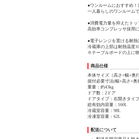
●ワンルームにおすすめ！
一人暮らしのワンルーム
●消費電力量を抑えたトッ
高効率コンプレッサ採用に
●電子レンジを置ける耐熱
冷蔵庫の上部は耐熱温度1
※テーブルボードの上に
商品仕様
本体サイズ（高さ×幅×奥行）
据付必要寸法(幅×高さ×奥行)m
重量：約43kg
ドア数：2ドア
ドアタイプ：右開きタイ
総有効内容量：160L
冷蔵室容量：98L
冷凍室容量：62L
配送について