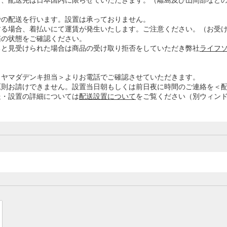
き、配送先は日本国内に限らせていただきます。（離島及び山間部など
での配送を行います。設置は承っておりません。
する場合、着払いにて運賃が発生いたします。ご注意ください。（お受
箱の状態をご確認ください。
ると見受けられた場合は商品の受け取り拒否をしていただき弊社
ライフソ
＜ヤマダデンキ担当＞よりお電話でご確認させていただきます。
原則お請けできません。設置当日朝もしくは前日夜に時間のご連絡を＜
送・設置の詳細については
配送設置について
をご覧ください（別ウィン