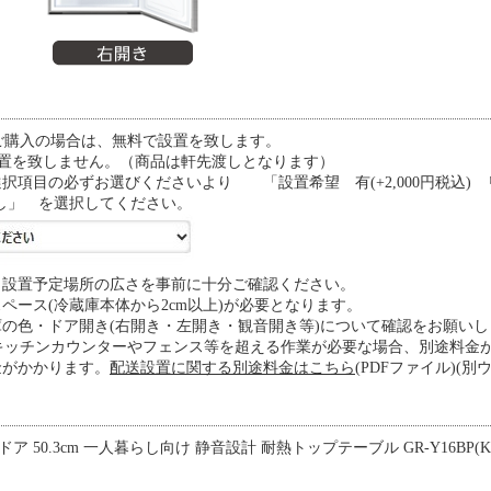
をご購入の場合は、無料で設置を致します。
設置を致しません。（商品は軒先渡しとなります）
項目の必ずお選びくださいより 「設置希望 有(+2,000円税込) リ
し」 を選択してください。
と設置予定場所の広さを事前に十分ご確認ください。
ペース(冷蔵庫本体から2cm以上)が必要となります。
の色・ドア開き(右開き・左開き・観音開き等)について確認をお願いし
でキッチンカウンターやフェンス等を超える作業が必要な場合、別途料
金がかかります。
配送設置に関する別途料金はこちら
(PDFファイル)(
2ドア 50.3cm 一人暮らし向け 静音設計 耐熱トップテーブル GR-Y16BP(