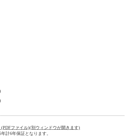
)
)
(PDFファイル)(別ウィンドウが開きます)
5年計6年保証となります。