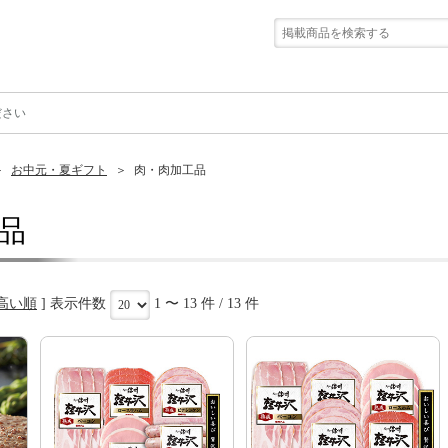
ださい
お中元・夏ギフト
肉・肉加工品
品
高い順
] 表示件数
1 〜 13 件 / 13 件