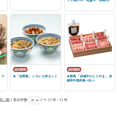
ット(神戸牛・松阪牛・宮崎牛)
・ウ
★「吉野家」 いろいろ丼セット
★群馬 「赤城牛のとりやま」 赤
城和牛焼肉食べ比べ
高い順
] 表示件数
1 〜 13 件 / 13 件