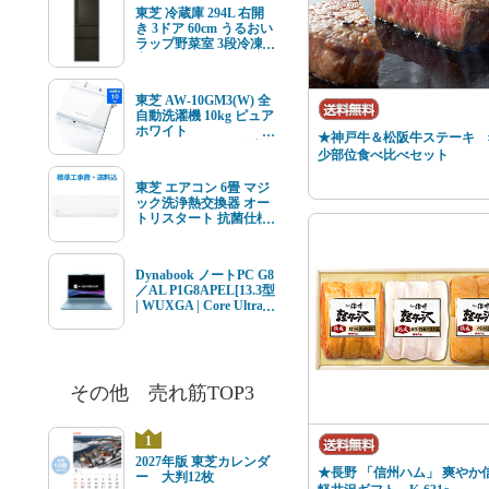
ルチューナー内蔵
東芝 冷蔵庫 294L 右開
き 3ドア 60cm うるおい
ラップ野菜室 3段冷凍
室 GR-Y29SC(KZ) ブラ
ック系★在庫一掃品★
東芝 AW-10GM3(W) 全
自動洗濯機 10kg ピュア
ホワイト
★神戸牛＆松阪牛ステーキ 
AW10GM3(W) ★在庫
少部位食べ比べセット
一掃品★
東芝 エアコン 6畳 マジ
ック洗浄熱交換器 オー
トリスタート 抗菌仕様
エアフィルター V-Mシ
リーズ RAS-V221M(W)
ホワイト系 2026年モデ
Dynabook ノートPC G8
ル 標準工事費込 単相
／AL P1G8APEL[13.3型
100V 15Aタイプ
| WUXGA | Core Ultra 7
| 16GB | 512GB |
Windows11 | Office オプ
付 | セレストブルー]
その他 売れ筋TOP3
1
2027年版 東芝カレンダ
★長野 「信州ハム」 爽やか
ー 大判12枚