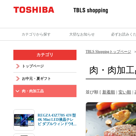
カテゴリから探す
大切なお知らせ
必ずお読みく
TBLS Shoppingトップページ
カテゴリ
トップページ
肉・肉加工
お中元・夏ギフト
肉・肉加工品
並び順 [
新着順
|
安い順
|
REGZA 43Z770S 43V型
4K Mini LED液晶テレ
ビ ダブルウィンドウ機
能 4K衛星放送 地上デ
ジ BS･110度CSデジタ