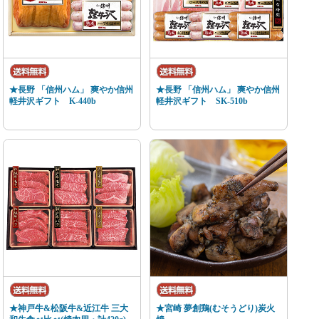
★長野 「信州ハム」 爽やか信州
★長野 「信州ハム」 爽やか信州
軽井沢ギフト K-440b
軽井沢ギフト SK-510b
★神戸牛&松阪牛&近江牛 三大
★宮崎 夢創鶏(むそうどり)炭火