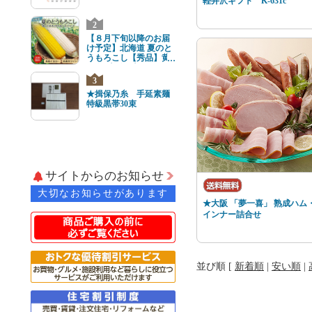
軽井沢ギフト K-631c
2
【８月下旬以降のお届
け予定】北海道 夏のと
うもろこし【秀品】黄
と白8本(各4本) 2Lサイ
ズ
3
★揖保乃糸 手延素麺
特級黒帯30束
サイトからのお知らせ
大切なお知らせがあります
★大阪 「夢一喜」 熟成ハム
インナー詰合せ
並び順 [
新着順
|
安い順
|