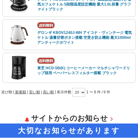
気カフェケトル 5段階温度設定機能 最大1.0L容量 グラフ
ァイトブラック
デロンギ KBOV1240J-WH アイコナ・ヴィンテージ 電気
ケトル 湯量切替ボタン搭載 空焚き防止機能 最大1000ml
アンティークホワイト
東芝 HCD-5B(K) コーヒーメーカー マルチシャワードリ
ップ採用 ペーパーレスフィルター搭載 ブラック
並び順 [
新着順
|
安い順
|
高い順
] 表示件数
1 〜 9 件 / 9 件
サイトからのお知らせ
大切なお知らせがあります