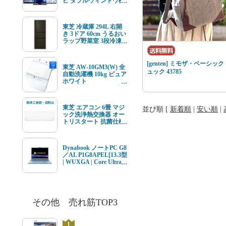
ビ ダブルウィンドウ機
能 4K衛星放送 地上デ
ジ BS･110度CSデジタ
ルチューナー内蔵
東芝 冷蔵庫 294L 右開
き 3ドア 60cm うるおい
ラップ野菜室 3段冷凍
室 GR-Y29SC(KZ) ブラ
ック系★在庫一掃品★
[genten] ミモザ・ベーシック
東芝 AW-10GM3(W) 全
ュック 43785
自動洗濯機 10kg ピュア
ホワイト
AW10GM3(W) ★在庫
一掃品★
東芝 エアコン 6畳 マジ
並び順 [
新着順
|
安い順
|
ック洗浄熱交換器 オー
トリスタート 抗菌仕様
エアフィルター V-Mシ
リーズ RAS-V221M(W)
ホワイト系 2026年モデ
Dynabook ノートPC G8
ル 標準工事費込 単相
／AL P1G8APEL[13.3型
100V 15Aタイプ
| WUXGA | Core Ultra 7
| 16GB | 512GB |
Windows11 | Office オプ
付 | セレストブルー]
その他 売れ筋TOP3
1