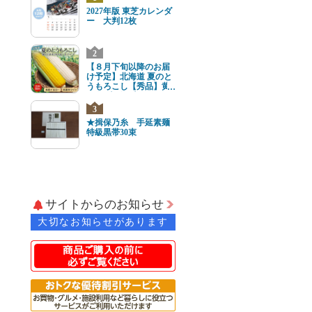
2027年版 東芝カレンダ
ー 大判12枚
2
【８月下旬以降のお届
け予定】北海道 夏のと
うもろこし【秀品】黄
と白8本(各4本) 2Lサイ
ズ
3
★揖保乃糸 手延素麺
特級黒帯30束
サイトからのお知らせ
大切なお知らせがあります