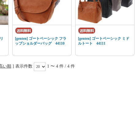
 リ
[genten] ゴートベーシック フラ
[genten] ゴートベーシック ミド
ップショルダーバッグ 44110
ルトート 44111
高い順
] 表示件数
1 〜 4 件 / 4 件