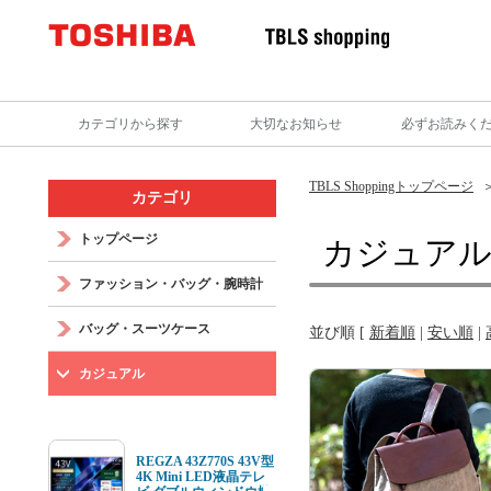
カテゴリから探す
大切なお知らせ
必ずお読みく
TBLS Shoppingトップページ
カテゴリ
トップページ
カジュア
ファッション・バッグ・腕時計
バッグ・スーツケース
並び順 [
新着順
|
安い順
|
カジュアル
REGZA 43Z770S 43V型
4K Mini LED液晶テレ