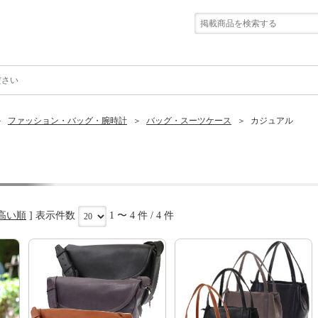
ださい
ファッション・バッグ・腕時計
バッグ・スーツケース
カジュアル
ル
高い順
] 表示件数
1 〜 4 件 / 4 件