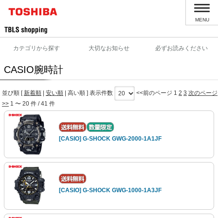
MENU
カテゴリから探す
大切なお知らせ
必ずお読みください
CASIO腕時計
並び順 [
新着順
|
安い順
|
高い順
] 表示件数
<<前のページ
1
2
3
次のページ
>>
1 〜 20 件 / 41 件
[CASIO] G-SHOCK GWG-2000-1A1JF
[CASIO] G-SHOCK GWG-1000-1A3JF