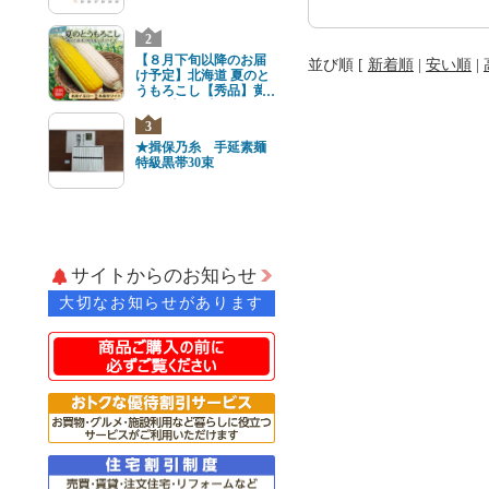
2
【８月下旬以降のお届
並び順 [
新着順
|
安い順
|
け予定】北海道 夏のと
うもろこし【秀品】黄
と白8本(各4本) 2Lサイ
ズ
3
★揖保乃糸 手延素麺
特級黒帯30束
サイトからのお知らせ
大切なお知らせがあります