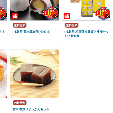
ら2
[福島県]栗本陣10個(N00216)
[福島県]柏屋薄皮饅頭と檸檬セッ
ト(N11006)
会津 本煉りようかんセット