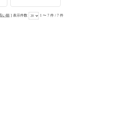
高い順
] 表示件数
1 〜 7 件 / 7 件