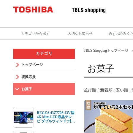
カテゴリから探す
大切なお知らせ
必ずお読みく
TBLS Shoppingトップページ
カテゴリ
トップページ
お菓子
復興応援
お菓子
並び順 [
新着順
|
安い順
|
REGZA 43Z770S 43V型
4K Mini LED液晶テレ
ビ ダブルウィンドウ機
能 4K衛星放送 地上デ
ジ BS･110度CSデジタ