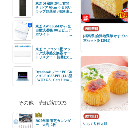
ルチューナー内蔵
東芝 冷蔵庫 294L 右開
き 3ドア 60cm うるおい
ラップ野菜室 3段冷凍
室 GR-Y29SC(KZ) ブラ
ック系★在庫一掃品★
東芝 AW-10GM3(W) 全
自動洗濯機 10kg ピュア
ホワイト
[福島県]会津地鶏卵 かすてい
AW10GM3(W) ★在庫
本セット(N12015)
一掃品★
東芝 エアコン 6畳 マジ
ック洗浄熱交換器 オー
トリスタート 抗菌仕様
エアフィルター V-Mシ
リーズ RAS-V221M(W)
ホワイト系 2026年モデ
Dynabook ノートPC G8
ル 標準工事費込 単相
／AL P1G8APEL[13.3型
100V 15Aタイプ
| WUXGA | Core Ultra 7
| 16GB | 512GB |
Windows11 | Office オプ
付 | セレストブルー]
その他 売れ筋TOP3
1
2027年版 東芝カレンダ
いもくり佐太郎
ー 大判12枚