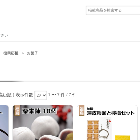
ださい
復興応援
お菓子
高い順
] 表示件数
1 〜 7 件 / 7 件