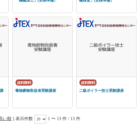
「機械加工」(受検準備）
械検査」(受検準備）
講
毒物劇物取扱者受験講座
二級ボイラー技士受験講座
高い順
] 表示件数
1 〜 13 件 / 13 件