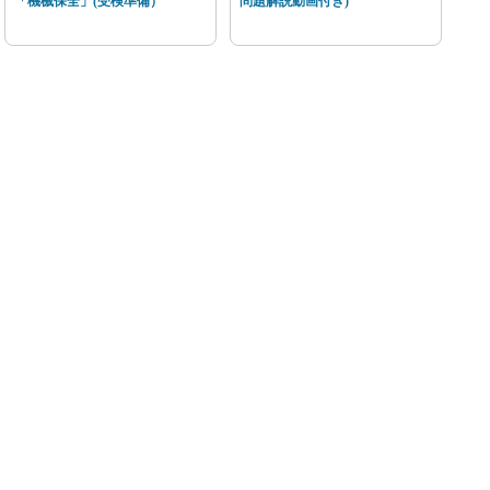
「機械保全」(受検準備）
問題解説動画付き)