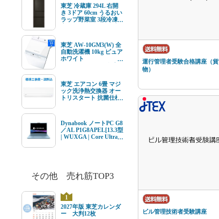
ルチューナー内蔵
東芝 冷蔵庫 294L 右開
き 3ドア 60cm うるおい
ラップ野菜室 3段冷凍
室 GR-Y29SC(KZ) ブラ
ック系★在庫一掃品★
東芝 AW-10GM3(W) 全
自動洗濯機 10kg ピュア
ホワイト
運行管理者受験合格講座（貨
AW10GM3(W) ★在庫
物）
一掃品★
東芝 エアコン 6畳 マジ
ック洗浄熱交換器 オー
トリスタート 抗菌仕様
エアフィルター V-Mシ
リーズ RAS-V221M(W)
ホワイト系 2026年モデ
Dynabook ノートPC G8
ル 標準工事費込 単相
／AL P1G8APEL[13.3型
100V 15Aタイプ
| WUXGA | Core Ultra 7
| 16GB | 512GB |
Windows11 | Office オプ
付 | セレストブルー]
その他 売れ筋TOP3
1
2027年版 東芝カレンダ
ビル管理技術者受験講座
ー 大判12枚