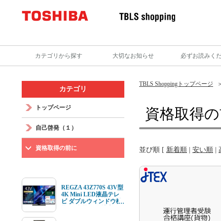
カテゴリから探す
大切なお知らせ
必ずお読みく
TBLS Shoppingトップページ
カテゴリ
トップページ
資格取得の
自己啓発（１）
資格取得の前に
並び順 [
新着順
|
安い順
|
REGZA 43Z770S 43V型
4K Mini LED液晶テレ
ビ ダブルウィンドウ機
能 4K衛星放送 地上デ
ジ BS･110度CSデジタ