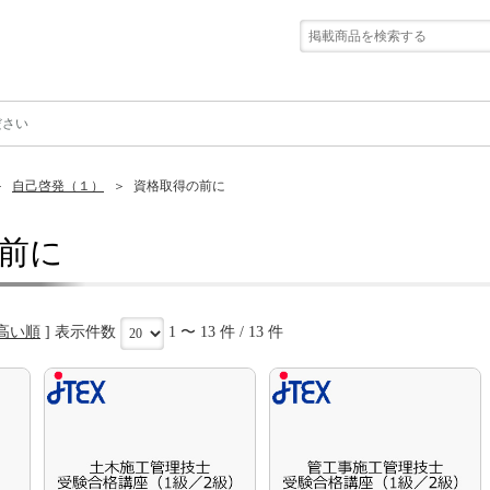
ださい
自己啓発（１）
資格取得の前に
前に
高い順
] 表示件数
1 〜 13 件 / 13 件