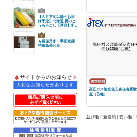
2
【８月下旬以降のお届
け予定】北海道 夏のと
うもろこし【秀品】黄
と白8本(各4本) 2Lサイ
ズ
3
★揖保乃糸 手延素麺
特級黒帯30束
サイトからのお知らせ
大切なお知らせがあります
高圧ガス製造保安責任者受験
座（乙種）
並び順 [
新着順
|
安い順
|