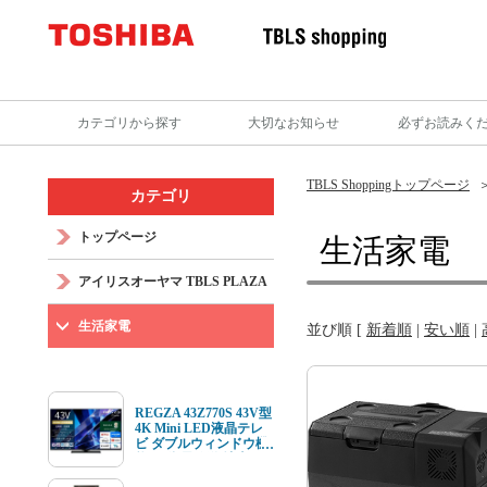
カテゴリから探す
大切なお知らせ
必ずお読みく
TBLS Shoppingトップページ
カテゴリ
トップページ
生活家電
アイリスオーヤマ TBLS PLAZA
生活家電
並び順 [
新着順
|
安い順
|
REGZA 43Z770S 43V型
4K Mini LED液晶テレ
ビ ダブルウィンドウ機
能 4K衛星放送 地上デ
ジ BS･110度CSデジタ