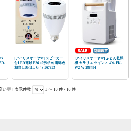
パ
[アイリスオーヤマ] スピーカー
[アイリスオーヤマ] ふとん乾燥
D-
付LED電球 E26 40形相当 電球色
機 カラリエ ツインノズル FK-
相当 LDF11L-G-4S 567853
W2-W 288494
高い順
] 表示件数
1 〜 18 件 / 18 件