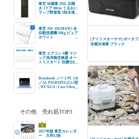
ルチューナー内蔵
東芝 冷蔵庫 294L 右開
き 3ドア 60cm うるおい
ラップ野菜室 3段冷凍
室 GR-Y29SC(KZ) ブラ
ック系★在庫一掃品★
東芝 AW-10GM3(W) 全
自動洗濯機 10kg ピュア
ホワイト
[アイリスオーヤマ] ポータブ
AW10GM3(W) ★在庫
冷蔵冷凍庫 ブラック
一掃品★
東芝 エアコン 6畳 マジ
ック洗浄熱交換器 オー
トリスタート 抗菌仕様
エアフィルター V-Mシ
リーズ RAS-V221M(W)
ホワイト系 2026年モデ
Dynabook ノートPC G8
ル 標準工事費込 単相
／AL P1G8APEL[13.3型
100V 15Aタイプ
| WUXGA | Core Ultra 7
| 16GB | 512GB |
Windows11 | Office オプ
付 | セレストブルー]
その他 売れ筋TOP3
1
2027年版 東芝カレンダ
ー 大判12枚