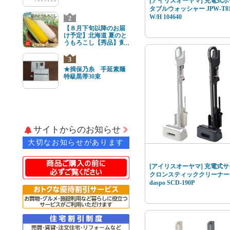
[アイリスオーヤマ] 充電式ポ
タブルウォッシャー JPW-T81
W/H 104640
2
【８月下旬以降のお届
け予定】北海道 夏のと
うもろこし【秀品】黄
と白8本(各4本) 2Lサイ
ズ
3
★揖保乃糸 手延素麺
特級黒帯30束
サイトからのお知らせ
大切なお知らせがあります
[アイリスオーヤマ] 充電式サ
クロンスティッククリーナー
daspo SCD-190P