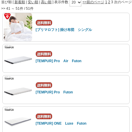
並び順 [
新着順
|
安い順
|
高い順
] 表示件数
<<前のページ
1
2
3
次のページ
>>
41 ～ 51件 / 51件
[プリマロフト] 掛け布団 シングル
[TEMPUR] Pro Air Futon
[TEMPUR] Pro Futon
[TEMPUR] ONE Luxe Futon