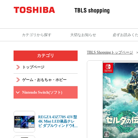
カテゴリから探す
大切なお知らせ
必ずお読みく
TBLS Shoppingトップページ
カテゴリ
トップページ
ゲーム・おもちゃ・ホビー
Nintendo Switch(ソフト)
REGZA 43Z770S 43V型
4K Mini LED液晶テレ
ビ ダブルウィンドウ機
能 4K衛星放送 地上デ
ジ BS･110度CSデジタ