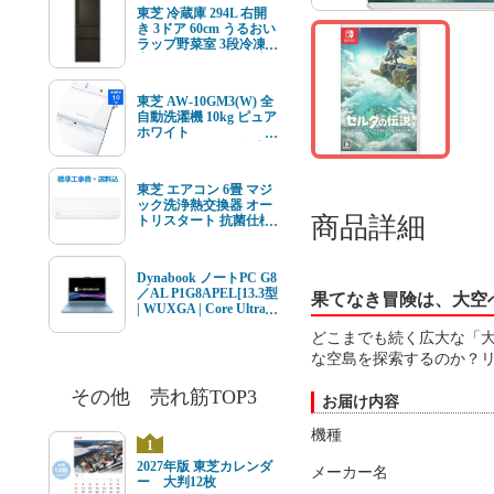
ルチューナー内蔵
東芝 冷蔵庫 294L 右開
き 3ドア 60cm うるおい
ラップ野菜室 3段冷凍
室 GR-Y29SC(KZ) ブラ
ック系★在庫一掃品★
東芝 AW-10GM3(W) 全
自動洗濯機 10kg ピュア
ホワイト
AW10GM3(W) ★在庫
一掃品★
東芝 エアコン 6畳 マジ
ック洗浄熱交換器 オー
商品詳細
トリスタート 抗菌仕様
エアフィルター V-Mシ
リーズ RAS-V221M(W)
ホワイト系 2026年モデ
Dynabook ノートPC G8
ル 標準工事費込 単相
／AL P1G8APEL[13.3型
100V 15Aタイプ
果てなき冒険は、大空へ
| WUXGA | Core Ultra 7
| 16GB | 512GB |
どこまでも続く広大な「
Windows11 | Office オプ
付 | セレストブルー]
な空島を探索するのか？
その他 売れ筋TOP3
お届け内容
機種
1
2027年版 東芝カレンダ
メーカー名
ー 大判12枚