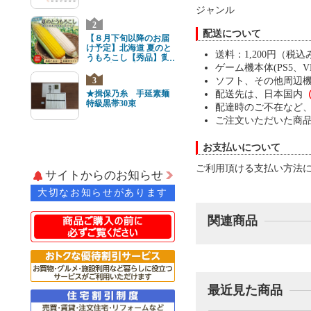
ジャンル
2
配送について
【８月下旬以降のお届
け予定】北海道 夏のと
送料：1,200円（税込
うもろこし【秀品】黄
と白8本(各4本) 2Lサイ
ゲーム機本体(PS5、VR2
ズ
3
ソフト、その他周辺
★揖保乃糸 手延素麺
配送先は、日本国内
特級黒帯30束
配達時のご不在など
ご注文いただいた商
お支払いについて
ご利用頂ける支払い方法
サイトからのお知らせ
大切なお知らせがあります
関連商品
最近見た商品