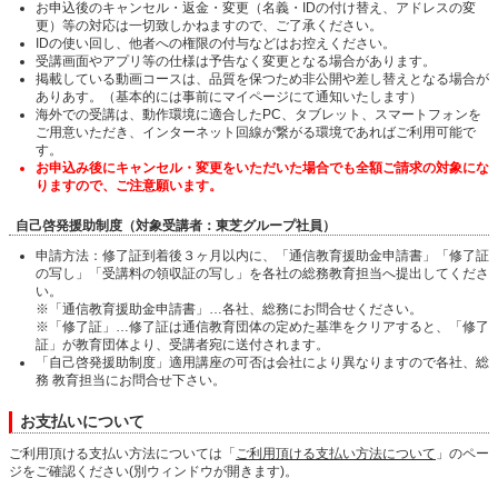
お申込後のキャンセル・返金・変更（名義・IDの付け替え、アドレスの変
更）等の対応は一切致しかねますので、ご了承ください。
IDの使い回し、他者への権限の付与などはお控えください。
受講画面やアプリ等の仕様は予告なく変更となる場合があります。
掲載している動画コースは、品質を保つため非公開や差し替えとなる場合が
ありあす。（基本的には事前にマイページにて通知いたします）
海外での受講は、動作環境に適合したPC、タブレット、スマートフォンを
ご用意いただき、インターネット回線が繋がる環境であればご利用可能で
す。
お申込み後にキャンセル・変更をいただいた場合でも全額ご請求の対象にな
りますので、ご注意願います。
自己啓発援助制度（対象受講者：東芝グループ社員）
申請方法：修了証到着後３ヶ月以内に、「通信教育援助金申請書」「修了証
の写し」「受講料の領収証の写し」を各社の総務教育担当へ提出してくださ
い。
※「通信教育援助金申請書」…各社、総務にお問合せください。
※「修了証」…修了証は通信教育団体の定めた基準をクリアすると、「修了
証」が教育団体より、受講者宛に送付されます。
「自己啓発援助制度」適用講座の可否は会社により異なりますので各社、総
務 教育担当にお問合せ下さい。
お支払いについて
ご利用頂ける支払い方法については「
ご利用頂ける支払い方法について
」のペー
ジをご確認ください(別ウィンドウが開きます)。