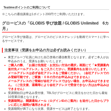
Teatimeポイントのご利用について
※こちらの通信講座は1ポイント200円でご利用いただけます。
グロービスの「GLOBIS 学び放題 / GLOBIS Unlimited 6カ
月」
グロービス学び放題は、グロービスのビジネスナレッジを動画でスマートに学べ
るサービスです。
注意事項（受講をお申込の方は必ずお読みください）
東芝グループ社員に向けた自己啓発の通信教育となります。必ずご本人がお
申込みのうえ、受講をお願いいたします。
ご購入の際、「お届け先指定・お支払い方法の選択」画面にて「★受講案内
送付先メールアドレス」をご入力ください。受講案内をお送りいたします。
メールアドレスは必ず会社アドレスをご登録ください。（会社アドレスでの
み登録可能です。ご家族・ＯＢの方のお申込みはできません）
メールアドレスのご登録が会社アドレスではない場合、お申込みはできませ
ん。（ご注文後、退職等により会社アドレスで受信できない方はお申込みは
できません）
受講開始日は申込み受付後、TBLSがグロービスに発注をかけた日から最短
10営業日後となります。
受講期間は、開講通知メール（ログインIDのご案内）を送付した日からプラ
ンに応じた期間が適用されます。
受講期間が満了になり次第、受講サービスは終了となります。