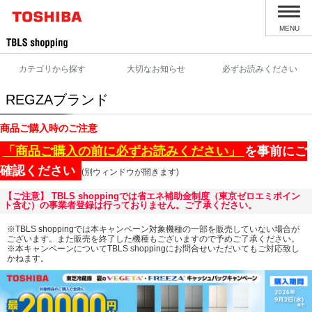
MENU
カテゴリから探す
大切なお知らせ
必ずお読みください
REGZAブランド
商品ご購入時のご注意
「商品ご購入の前に必ずお読みください」
を事前にご
確認ください
(別ウィンドウが開きます)
【ご注意】 TBLS shoppingでは省エネ補助金制度（東京ゼロエミポイン
ト含む）の事業者登録は行っておりません。ご了承ください。
※TBLS shoppingでは本キャンペーン対象機種の一部を販売していない場合が
ございます。また販売を終了した機種もございますので予めご了承ください。
※本キャンペーンについてTBLS shoppingにお問合せいただいてもご対応致し
かねます。