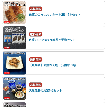
佐渡のごっつお いか一本漬け 5本セット
佐渡のごっつお 海鮮丼と干物セット
【最高級】佐渡の天然干し黒鮑100g
天然佐渡のお宝5点セット