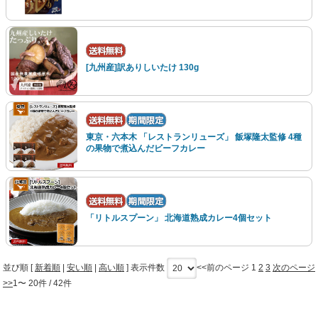
[九州産]訳ありしいたけ 130g
東京・六本木 「レストランリューズ」 飯塚隆太監修 4種
の果物で煮込んだビーフカレー
「リトルスプーン」 北海道熟成カレー4個セット
並び順 [
新着順
|
安い順
|
高い順
] 表示件数
<<前のページ
1
2
3
次のページ
>>
1〜 20件 / 42件