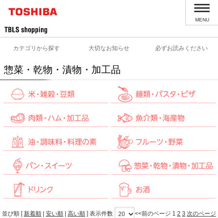
MENU
カテゴリから探す
大切なお知らせ
必ずお読みください
惣菜・乾物・漬物・加工品
並び順 [
新着順
|
安い順
|
高い順
] 表示件数
<<前のページ
1
2
3
次のページ