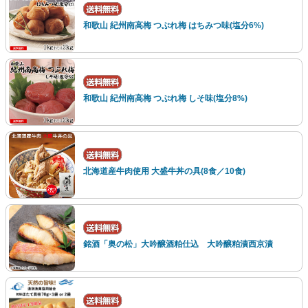
和歌山 紀州南高梅 つぶれ梅 はちみつ味(塩分6%)
和歌山 紀州南高梅 つぶれ梅 しそ味(塩分8%)
北海道産牛肉使用 大盛牛丼の具(8食／10食)
銘酒「奥の松」大吟醸酒粕仕込 大吟醸粕漬西京漬