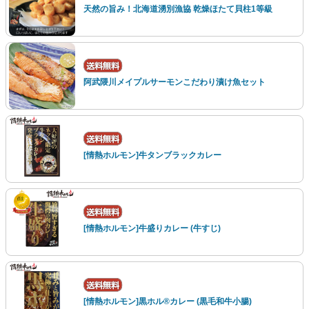
天然の旨み！北海道湧別漁協 乾燥ほたて貝柱1等級
阿武隈川メイプルサーモンこだわり漬け魚セット
[情熱ホルモン]牛タンブラックカレー
[情熱ホルモン]牛盛りカレー (牛すじ)
[情熱ホルモン]黒ホル®カレー (黒毛和牛小腸)