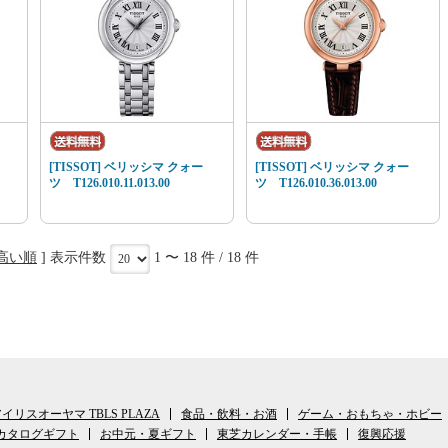
[TISSOT] ベリッシマ クォー
[TISSOT] ベリッシマ クォー
ツ T126.010.11.013.00
ツ T126.010.36.013.00
高い順
] 表示件数
1 〜 18 件 / 18 件
イリスオーヤマ TBLS PLAZA
食品・飲料・お酒
ゲーム・おもちゃ・ホビー
カタログギフト
お中元・夏ギフト
東芝カレンダー・手帳
復興応援