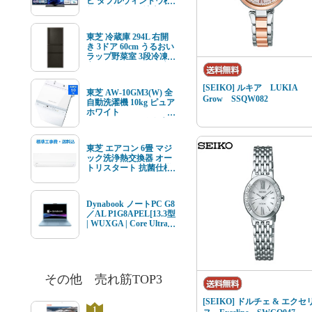
ビ ダブルウィンドウ機
能 4K衛星放送 地上デ
ジ BS･110度CSデジタ
ルチューナー内蔵
東芝 冷蔵庫 294L 右開
き 3ドア 60cm うるおい
ラップ野菜室 3段冷凍
室 GR-Y29SC(KZ) ブラ
ック系★在庫一掃品★
[SEIKO] ルキア LUKIA
東芝 AW-10GM3(W) 全
Grow SSQW082
自動洗濯機 10kg ピュア
ホワイト
AW10GM3(W) ★在庫
一掃品★
東芝 エアコン 6畳 マジ
ック洗浄熱交換器 オー
トリスタート 抗菌仕様
エアフィルター V-Mシ
リーズ RAS-V221M(W)
ホワイト系 2026年モデ
Dynabook ノートPC G8
ル 標準工事費込 単相
／AL P1G8APEL[13.3型
100V 15Aタイプ
| WUXGA | Core Ultra 7
| 16GB | 512GB |
Windows11 | Office オプ
付 | セレストブルー]
その他 売れ筋TOP3
[SEIKO] ドルチェ & エクセ
1