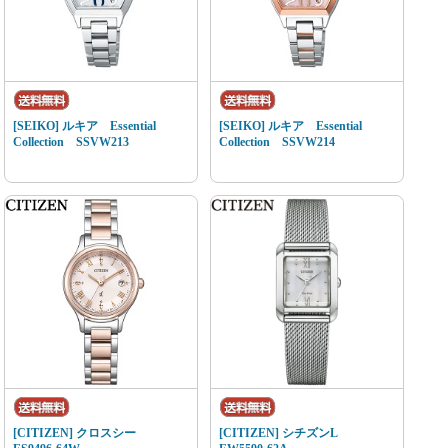
[SEIKO] ルキア Essential
[SEIKO] ルキア Essential
Collection SSVW213
Collection SSVW214
[CITIZEN] クロスシー
[CITIZEN] シチズンL