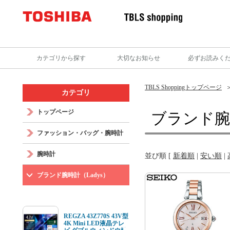
カテゴリから探す
大切なお知らせ
必ずお読みく
TBLS Shoppingトップページ
カテゴリ
トップページ
ブランド腕時
ファッション・バッグ・腕時計
腕時計
並び順 [
新着順
|
安い順
|
ブランド腕時計（Ladys）
REGZA 43Z770S 43V型
4K Mini LED液晶テレ