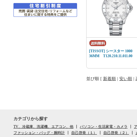
[TISSOT] シースター 1000
36MM T120.210.11.011.00
並び順 [
新着順
|
安い順
|
カテゴリから探す
TV、冷蔵庫、洗濯機、エアコン、他
パソコン・生活家電・カメラ
ア
ファッション・バッグ・腕時計
自己啓発（１）
自己啓発（２）