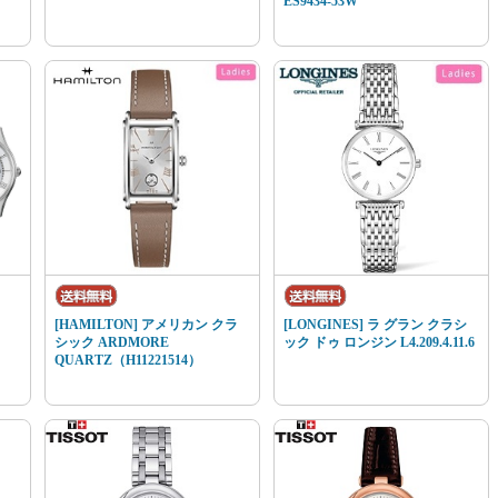
ES9434-53W
[HAMILTON] アメリカン クラ
[LONGINES] ラ グラン クラシ
シック ARDMORE
ック ドゥ ロンジン L4.209.4.11.6
QUARTZ（H11221514）