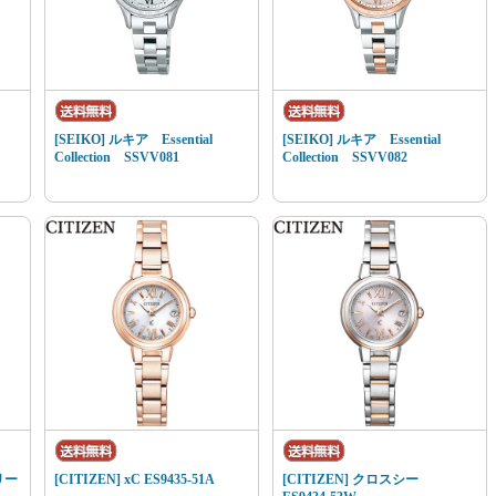
[SEIKO] ルキア Essential
[SEIKO] ルキア Essential
Collection SSVV081
Collection SSVV082
リー
[CITIZEN] xC ES9435-51A
[CITIZEN] クロスシー