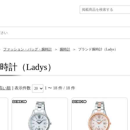
ださい
ファッション・バッグ・腕時計
腕時計
ブランド腕時計（Ladys）
計（Ladys）
高い順
] 表示件数
1 〜 18 件 / 18 件