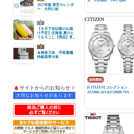
ヌ Exceline SWCQ047
2027年版 東芝カレンダ
ー 大判12枚
2
【８月下旬以降のお届
け予定】北海道 夏のと
うもろこし【秀品】黄
と白8本(各4本) 2Lサイ
ズ
3
★揖保乃糸 手延素麺
特級黒帯30束
サイトからのお知らせ
[CITIZEN] コレクション
AS1060-54A＆ES0000-79A
大切なお知らせがあります