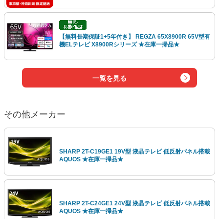
【無料長期保証1+5年付き】 REGZA 65X8900R 65V型有
機ELテレビ X8900Rシリーズ ★在庫一掃品★
一覧を見る
その他メーカー
SHARP 2T-C19GE1 19V型 液晶テレビ 低反射パネル搭載
AQUOS ★在庫一掃品★
SHARP 2T-C24GE1 24V型 液晶テレビ 低反射パネル搭載
AQUOS ★在庫一掃品★