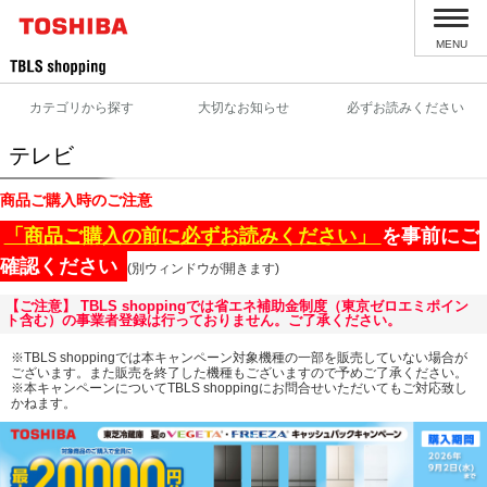
MENU
カテゴリから探す
大切なお知らせ
必ずお読みください
テレビ
商品ご購入時のご注意
「商品ご購入の前に必ずお読みください」
を事前にご
確認ください
(別ウィンドウが開きます)
【ご注意】 TBLS shoppingでは省エネ補助金制度（東京ゼロエミポイン
ト含む）の事業者登録は行っておりません。ご了承ください。
※TBLS shoppingでは本キャンペーン対象機種の一部を販売していない場合が
ございます。また販売を終了した機種もございますので予めご了承ください。
※本キャンペーンについてTBLS shoppingにお問合せいただいてもご対応致し
かねます。