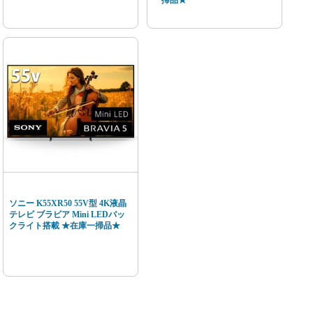
一掃品★
ソニー K55XR50 55V型 4K液晶
テレビ ブラビア Mini LEDバッ
クライト搭載 ★在庫一掃品★