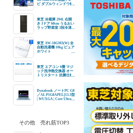
ビ ダブルウィンドウ機
能 4K衛星放送 地上デ
ジ BS･110度CSデジタ
ルチューナー内蔵
東芝 冷蔵庫 294L 右開
き 3ドア 60cm うるおい
ラップ野菜室 3段冷凍
室 GR-Y29SC(KZ) ブラ
ック系★在庫一掃品★
東芝 AW-10GM3(W) 全
自動洗濯機 10kg ピュア
ホワイト
AW10GM3(W) ★在庫
一掃品★
東芝 エアコン 6畳 マジ
ック洗浄熱交換器 オー
トリスタート 抗菌仕様
エアフィルター V-Mシ
リーズ RAS-V221M(W)
ホワイト系 2026年モデ
Dynabook ノートPC G8
ル 標準工事費込 単相
／AL P1G8APEL[13.3型
100V 15Aタイプ
| WUXGA | Core Ultra 7
| 16GB | 512GB |
Windows11 | Office オプ
付 | セレストブルー]
その他 売れ筋TOP3