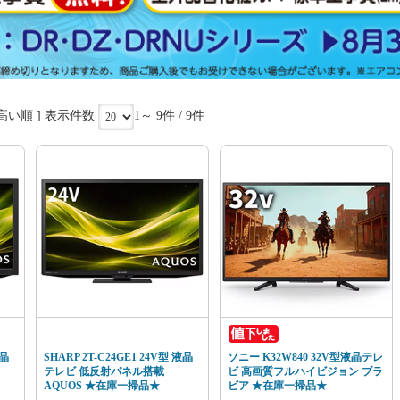
高い順
] 表示件数
1～ 9件 / 9件
液晶
SHARP 2T-C24GE1 24V型 液晶
ソニー K32W840 32V型液晶テレ
テレビ 低反射パネル搭載
ビ 高画質フルハイビジョン ブラ
AQUOS ★在庫一掃品★
ビア ★在庫一掃品★