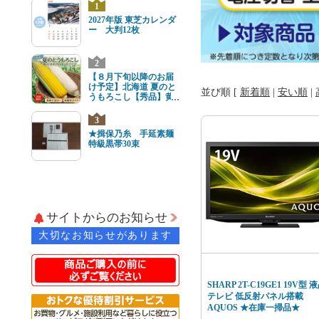
1
2027年版 東芝カレンダ
ー 大判12枚
2
【８月下旬以降のお届
け予定】北海道 夏のと
並び順 [
新着順
|
安い順
|
うもろこし【秀品】黄
と白8本(各4本) 2Lサイ
ズ
3
★揖保乃糸 手延素麺
特級黒帯30束
サイトからのお知らせ
大切なお知らせがあります
SHARP 2T-C19GE1 19V型 
テレビ 低反射パネル搭載
AQUOS ★在庫一掃品★