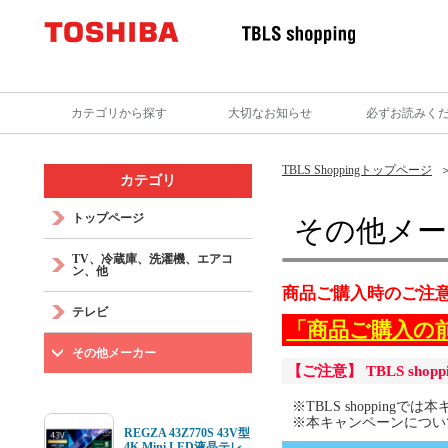
カテゴリから探す
大切なお知らせ
必ずお読みく
TBLS Shoppingトップページ
カテゴリ
トップページ
その他メー
TV、冷蔵庫、洗濯機、エアコ
ン、他
商品ご購入時のご注
テレビ
「商品ご購入の
その他メーカー
【ご注意】 TBLS 
※TBLS shoppi
※本キャンペーンについて
REGZA 43Z770S 43V型
4K Mini LED液晶テレ