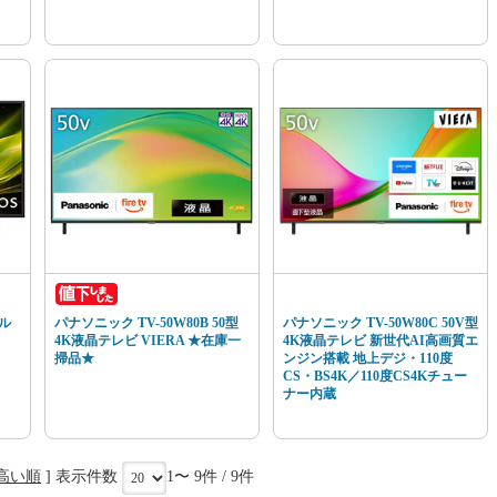
フル
パナソニック TV-50W80B 50型
パナソニック TV-50W80C 50V型
4K液晶テレビ VIERA ★在庫一
4K液晶テレビ 新世代AI高画質エ
掃品★
ンジン搭載 地上デジ・110度
CS・BS4K／110度CS4Kチュー
ナー内蔵
高い順
] 表示件数
1〜 9件 / 9件