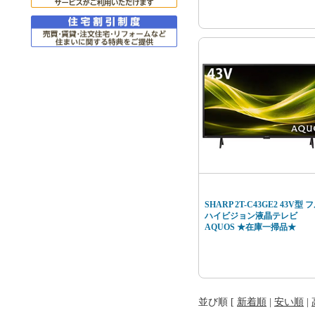
SHARP 2T-C43GE2 43V型 
ハイビジョン液晶テレビ
AQUOS ★在庫一掃品★
並び順 [
新着順
|
安い順
|