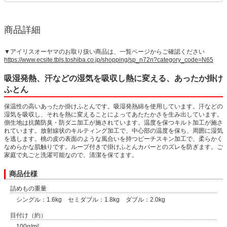
商品詳細
▼アイリスオーヤマのお取り扱い商品は、一覧ページからご確認ください
https://www.ecsite.tbls.toshiba.co.jp/shopping/sp_n72n?category_code=N65
吸湿発熱、汗などの湿気を吸収し熱に変える、あったか掛け
ふとん
保温性の高いあったか掛けふとんです。吸湿発熱綿を使用しています。汗などの
湿気を吸収し、それを熱に変えることによってあたたかさを生み出しています。
側生地は抗菌防臭・防ダニ加工が施されています。温度を保つキルト加工が施さ
れています。放射線状のキルティング加工で、中心部の温度を保ち、周囲に湿気
を逃します。桃の皮の表面のような風合いを持つピーチスキン加工で、柔らかく
なめらかな肌触りです。ループ付きで掛けふとんカバーとのズレを防ぎます。ご
家庭で丸ごと洗濯可能なので、清潔を保てます。
商品仕様
詰めもの重量
シングル：1.6kg セミダブル：1.8kg ダブル：2.0kg
目付け（約）
100g/m²