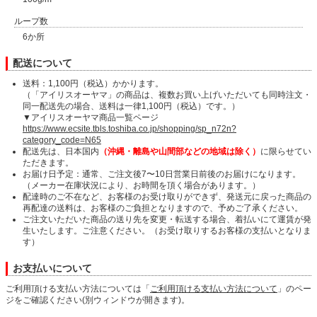
ループ数
6か所
配送について
送料：1,100円（税込）かかります。
（「アイリスオーヤマ」の商品は、複数お買い上げいただいても同時注文・
同一配送先の場合、送料は一律1,100円（税込）です。）
▼アイリスオーヤマ商品一覧ページ
https://www.ecsite.tbls.toshiba.co.jp/shopping/sp_n72n?
category_code=N65
配送先は、日本国内
（沖縄・離島や山間部などの地域は除く）
に限らせてい
ただきます。
お届け日予定：通常、ご注文後7〜10日営業日前後のお届けになります。
（メーカー在庫状況により、お時間を頂く場合があります。）
配達時のご不在など、お客様のお受け取りができず、発送元に戻った商品の
再配達の送料は、お客様のご負担となりますので、予めご了承ください。
ご注文いただいた商品の送り先を変更・転送する場合、着払いにて運賃が発
生いたします。ご注意ください。（お受け取りするお客様の支払いとなりま
す）
お支払いについて
ご利用頂ける支払い方法については「
ご利用頂ける支払い方法について
」のペー
ジをご確認ください(別ウィンドウが開きます)。