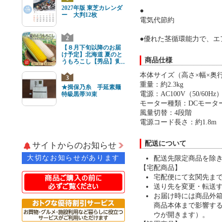
2027年版 東芝カレンダ
●
ー 大判12枚
電気代節約
2
●優れた茎循環能力で、エ
【８月下旬以降のお届
け予定】北海道 夏のと
商品仕様
うもろこし【秀品】黄
と白8本(各4本) 2Lサイ
本体サイズ（高さ×幅×奥行）：
ズ
3
重量：約2.3kg
★揖保乃糸 手延素麺
電源：AC100V（50/60Hz
特級黒帯30束
モーター種類：DCモータ
風量切替：4段階
電源コード長さ：約1.8m
配送について
サイトからのお知らせ
大切なお知らせがあります
配送先限定商品を除
【宅配商品】
宅配便にて玄関先ま
送り先を変更・転送
お届け時には商品外
商品本体まで影響す
ウが開きます）。