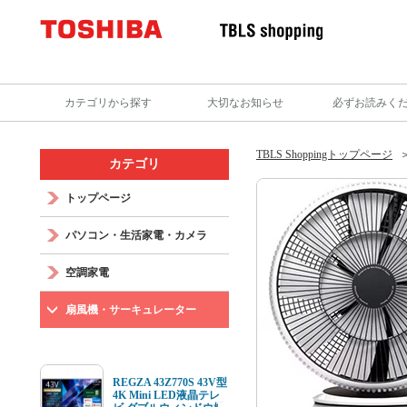
カテゴリから探す
大切なお知らせ
必ずお読みく
TBLS Shoppingトップページ
カテゴリ
トップページ
パソコン・生活家電・カメラ
空調家電
扇風機・サーキュレーター
REGZA 43Z770S 43V型
4K Mini LED液晶テレ