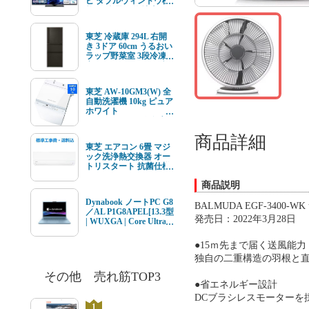
ビ ダブルウィンドウ機
能 4K衛星放送 地上デ
ジ BS･110度CSデジタ
ルチューナー内蔵
東芝 冷蔵庫 294L 右開
き 3ドア 60cm うるおい
ラップ野菜室 3段冷凍
室 GR-Y29SC(KZ) ブラ
ック系★在庫一掃品★
東芝 AW-10GM3(W) 全
自動洗濯機 10kg ピュア
ホワイト
AW10GM3(W) ★在庫
一掃品★
商品詳細
東芝 エアコン 6畳 マジ
ック洗浄熱交換器 オー
トリスタート 抗菌仕様
エアフィルター V-Mシ
商品説明
リーズ RAS-V221M(W)
ホワイト系 2026年モデ
Dynabook ノートPC G8
ル 標準工事費込 単相
BALMUDA EGF-3400
／AL P1G8APEL[13.3型
100V 15Aタイプ
発売日：2022年3月28日
| WUXGA | Core Ultra 7
| 16GB | 512GB |
Windows11 | Office オプ
●15ｍ先まで届く送風能力
付 | セレストブルー]
独自の二重構造の羽根と直
その他 売れ筋TOP3
●省エネルギー設計
DCブラシレスモーターを
1