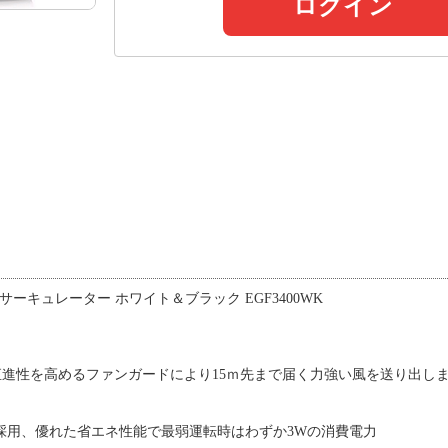
ログイン
-WK サーキュレーター ホワイト＆ブラック EGF3400WK
進性を高めるファンガードにより15ｍ先まで届く力強い風を送り出し
採用、優れた省エネ性能で最弱運転時はわずか3Wの消費電力