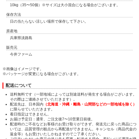
10kg（35〜50個）※サイズは大小混合になる場合がございます。
保存方法
日の当たらない涼しい場所で保存して下さい。
原産地
兵庫県淡路島
販売元
今井ファーム
※画像はイメージです。
※パッケージが変更になる場合がございます。
配送について
送料無料です（一部地域によっては別途送料が発生する場合がございます。
その際はご連絡させていただきます）。
配送先は、日本国内
（北海道・沖縄・離島・山間部などの一部地域を除く）
に限らせていただきます。
着日指定はできません。
お届け予定日：通常、ご注文後7〜10営業日前後。
配達時のご不在などお客様のお受け取りができず、発送元に戻った商品につ
いては、品質管理の観点から再配達ができません。キャンセル（商品代金の
返金等）もお受けいたしかねますのでご了承ください。