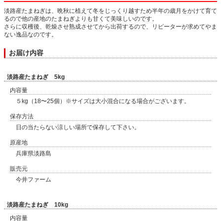
淡路産たまねぎは、晩秋に植えて冬をじっくり越すため半年の歳月をかけて育て
るので他の産地のたまねぎよりも甘くて美味しいのです。
さらに収穫後、乾燥させ熟成させてから出荷するので、リピーターが求めてやま
ない逸品なのです。
お届け内容
淡路産たまねぎ 5kg
内容量
５kg（18〜25個）※サイズは大小混合になる場合がございます。
保存方法
日の当たらない涼しい場所で保存して下さい。
原産地
兵庫県淡路島
販売元
今井ファーム
淡路産たまねぎ 10kg
内容量