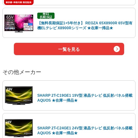
【無料長期保証1+5年付き】 REGZA 65X8900R 65V型有
機ELテレビ X8900Rシリーズ ★在庫一掃品★
一覧を見る
その他メーカー
SHARP 2T-C19GE1 19V型 液晶テレビ 低反射パネル搭載
AQUOS ★在庫一掃品★
SHARP 2T-C24GE1 24V型 液晶テレビ 低反射パネル搭載
AQUOS ★在庫一掃品★