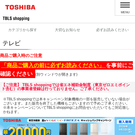
MENU
カテゴリから探す
大切なお知らせ
必ずお読みください
テレビ
商品ご購入時のご注意
「商品ご購入の前に必ずお読みください」
を事前にご
確認ください
(別ウィンドウが開きます)
【ご注意】 TBLS shoppingでは省エネ補助金制度（東京ゼロエミポイン
ト含む）の事業者登録は行っておりません。ご了承ください。
※TBLS shoppingでは本キャンペーン対象機種の一部を販売していない場合が
ございます。また販売を終了した機種もございますので予めご了承ください。
※本キャンペーンについてTBLS shoppingにお問合せいただいてもご対応致し
かねます。