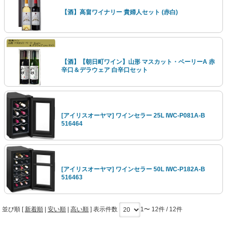
【酒】高畠ワイナリー 貴婦人セット (赤白)
【酒】【朝日町ワイン】山形 マスカット・ベーリーA 赤
辛口＆デラウェア 白辛口セット
[アイリスオーヤマ] ワインセラー 25L IWC-P081A-B
516464
[アイリスオーヤマ] ワインセラー 50L IWC-P182A-B
516463
並び順 [
新着順
|
安い順
|
高い順
] 表示件数
1〜 12件 / 12件